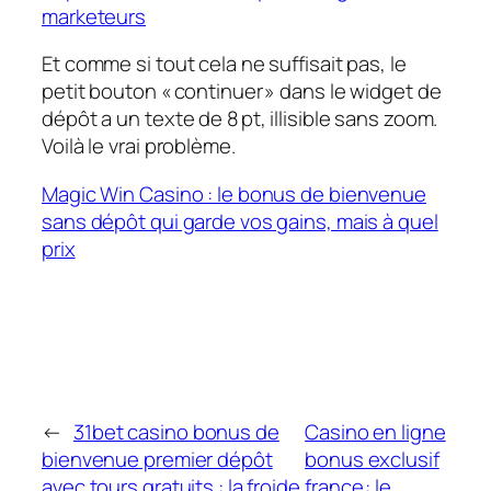
marketeurs
Et comme si tout cela ne suffisait pas, le
petit bouton « continuer » dans le widget de
dépôt a un texte de 8 pt, illisible sans zoom.
Voilà le vrai problème.
Magic Win Casino : le bonus de bienvenue
sans dépôt qui garde vos gains, mais à quel
prix
←
31bet casino bonus de
Casino en ligne
bienvenue premier dépôt
bonus exclusif
avec tours gratuits : la froide
france : le