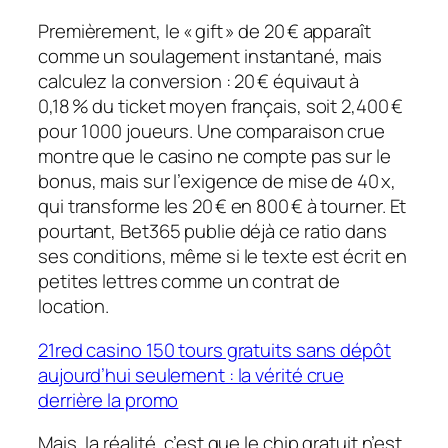
Premièrement, le « gift » de 20 € apparaît
comme un soulagement instantané, mais
calculez la conversion : 20 € équivaut à
0,18 % du ticket moyen français, soit 2,400 €
pour 1 000 joueurs. Une comparaison crue
montre que le casino ne compte pas sur le
bonus, mais sur l’exigence de mise de 40 x,
qui transforme les 20 € en 800 € à tourner. Et
pourtant, Bet365 publie déjà ce ratio dans
ses conditions, même si le texte est écrit en
petites lettres comme un contrat de
location.
21red casino 150 tours gratuits sans dépôt
aujourd’hui seulement : la vérité crue
derrière la promo
Mais, la réalité, c’est que le chip gratuit n’est