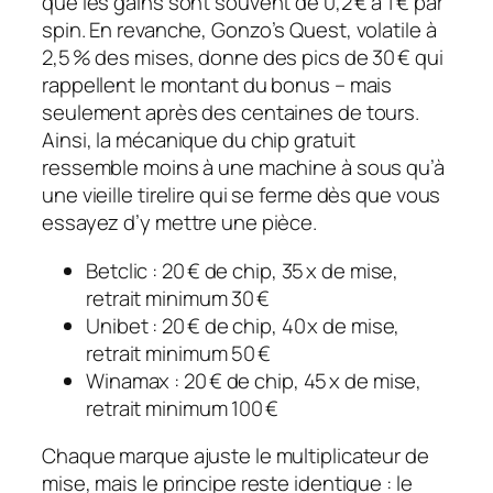
que les gains sont souvent de 0,2 € à 1 € par
spin. En revanche, Gonzo’s Quest, volatile à
2,5 % des mises, donne des pics de 30 € qui
rappellent le montant du bonus – mais
seulement après des centaines de tours.
Ainsi, la mécanique du chip gratuit
ressemble moins à une machine à sous qu’à
une vieille tirelire qui se ferme dès que vous
essayez d’y mettre une pièce.
Betclic : 20 € de chip, 35 x de mise,
retrait minimum 30 €
Unibet : 20 € de chip, 40 x de mise,
retrait minimum 50 €
Winamax : 20 € de chip, 45 x de mise,
retrait minimum 100 €
Chaque marque ajuste le multiplicateur de
mise, mais le principe reste identique : le