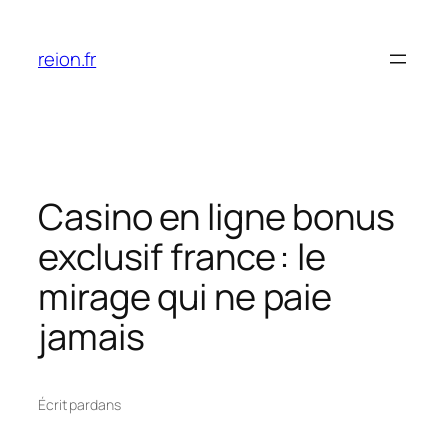
Aller
au
reion.fr
contenu
Casino en ligne bonus
exclusif france : le
mirage qui ne paie
jamais
Écrit par
dans