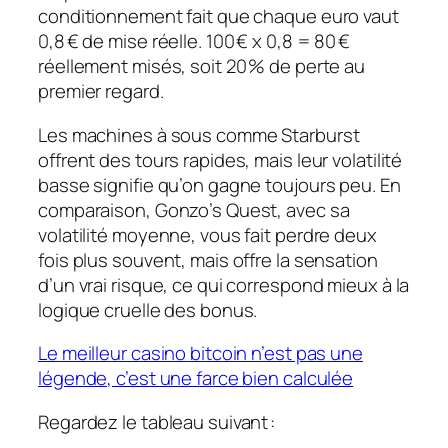
conditionnement fait que chaque euro vaut
0,8 € de mise réelle. 100 € x 0,8 = 80 €
réellement misés, soit 20 % de perte au
premier regard.
Les machines à sous comme Starburst
offrent des tours rapides, mais leur volatilité
basse signifie qu’on gagne toujours peu. En
comparaison, Gonzo’s Quest, avec sa
volatilité moyenne, vous fait perdre deux
fois plus souvent, mais offre la sensation
d’un vrai risque, ce qui correspond mieux à la
logique cruelle des bonus.
Le meilleur casino bitcoin n’est pas une
légende, c’est une farce bien calculée
Regardez le tableau suivant :