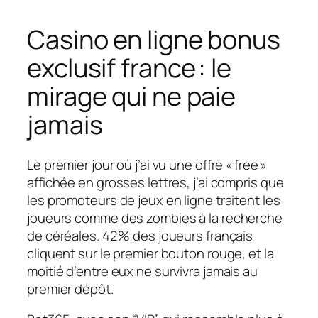
Casino en ligne bonus
exclusif france : le
mirage qui ne paie
jamais
Le premier jour où j’ai vu une offre « free »
affichée en grosses lettres, j’ai compris que
les promoteurs de jeux en ligne traitent les
joueurs comme des zombies à la recherche
de céréales. 42 % des joueurs français
cliquent sur le premier bouton rouge, et la
moitié d’entre eux ne survivra jamais au
premier dépôt.