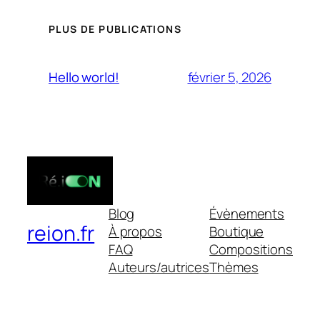
PLUS DE PUBLICATIONS
février 5, 2026
Hello world!
Blog
Évènements
reion.fr
À propos
Boutique
FAQ
Compositions
Auteurs/autrices
Thèmes