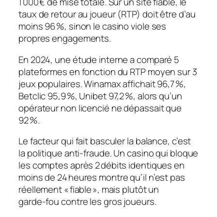
1 000 € de mise totale. Sur un site fiable, le
taux de retour au joueur (RTP) doit être d’au
moins 96 %, sinon le casino viole ses
propres engagements.
En 2024, une étude interne a comparé 5
plateformes en fonction du RTP moyen sur 3
jeux populaires. Winamax affichait 96,7 %,
Betclic 95,9 %, Unibet 97,2 %, alors qu’un
opérateur non licencié ne dépassait que
92 %.
Le facteur qui fait basculer la balance, c’est
la politique anti‑fraude. Un casino qui bloque
les comptes après 2 débits identiques en
moins de 24 heures montre qu’il n’est pas
réellement « fiable », mais plutôt un
garde‑fou contre les gros joueurs.