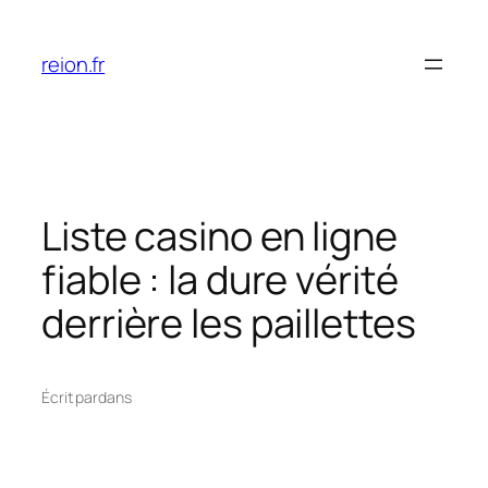
Aller
au
reion.fr
contenu
Liste casino en ligne
fiable : la dure vérité
derrière les paillettes
Écrit par
dans