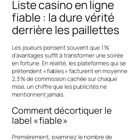
Liste casino en ligne
fiable : la dure vérité
derrière les paillettes
Les joueurs pensent souvent que 1 %
d’avantages suffit à transformer une soirée
en fortune. En réalité, les plateformes qui se
prétendent « fiables » facturent en moyenne
2,3 % de commission cachée sur chaque
mise, un chiffre que les publicités ne
mentionnent jamais.
Comment décortiquer le
label « fiable »
Premièrement, examinez le nombre de