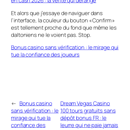
en cash 2026 : la vérité qui dérange
Et alors que j’essaye de naviguer dans
l’interface, la couleur du bouton « Confirm »
est tellement proche du fond que même les
daltoniens ne le voient pas. Stop.
Bonus casino sans vérification : le mirage qui
tue la confiance des joueurs
←
Bonus casino
Dream Vegas Casino
sans vérification : le
100 tours gratuits sans
mirage qui tue la
dépôt bonus FR : le
confiance des
leurre qui ne paie jamais