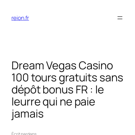
Aller
au
reion.fr
contenu
Dream Vegas Casino
100 tours gratuits sans
dépôt bonus FR : le
leurre qui ne paie
jamais
Écrit par
dans