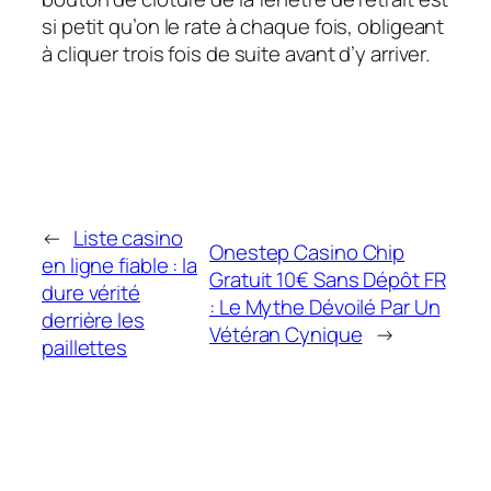
si petit qu’on le rate à chaque fois, obligeant
à cliquer trois fois de suite avant d’y arriver.
←
Liste casino
Onestep Casino Chip
en ligne fiable : la
Gratuit 10€ Sans Dépôt FR
dure vérité
: Le Mythe Dévoilé Par Un
derrière les
Vétéran Cynique
→
paillettes