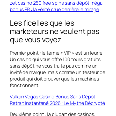
zet casino 250 free spins sans dépôt méga
bonus FR : la vérité crue derrière le mirage
Les ficelles que les
marketeurs ne veulent pas
que vous voyez
Premier point : le terme « VIP » est un leurre.
Un casino qui vous offre 100 tours gratuits
sans dépôt ne vous traite pas comme un
invité de marque, mais comme un testeur de
produit qui doit prouver que les machines
fonctionnent.
Vulkan Vegas Casino Bonus Sans Dépôt
Retrait Instantané 2026 : Le Mythe Décrypté
Deuxième point : la plupart des casinos,