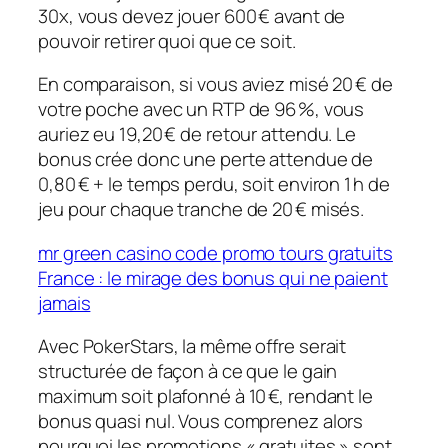
30x, vous devez jouer 600 € avant de
pouvoir retirer quoi que ce soit.
En comparaison, si vous aviez misé 20 € de
votre poche avec un RTP de 96 %, vous
auriez eu 19,20 € de retour attendu. Le
bonus crée donc une perte attendue de
0,80 € + le temps perdu, soit environ 1 h de
jeu pour chaque tranche de 20 € misés.
mr green casino code promo tours gratuits
France : le mirage des bonus qui ne paient
jamais
Avec PokerStars, la même offre serait
structurée de façon à ce que le gain
maximum soit plafonné à 10 €, rendant le
bonus quasi nul. Vous comprenez alors
pourquoi les promotions « gratuites » sont