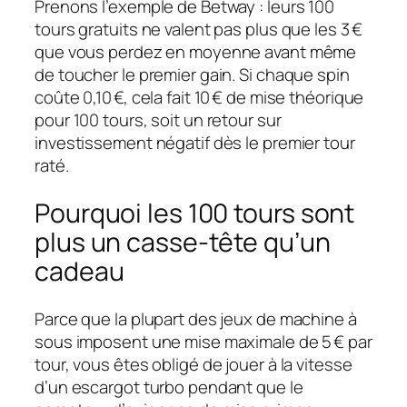
Prenons l’exemple de Betway : leurs 100
tours gratuits ne valent pas plus que les 3 €
que vous perdez en moyenne avant même
de toucher le premier gain. Si chaque spin
coûte 0,10 €, cela fait 10 € de mise théorique
pour 100 tours, soit un retour sur
investissement négatif dès le premier tour
raté.
Pourquoi les 100 tours sont
plus un casse‑tête qu’un
cadeau
Parce que la plupart des jeux de machine à
sous imposent une mise maximale de 5 € par
tour, vous êtes obligé de jouer à la vitesse
d’un escargot turbo pendant que le