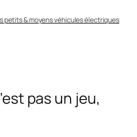
s petits & moyens véhicules électriques
’est pas un jeu,