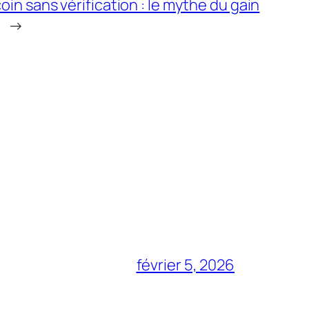
oin sans vérification : le mythe du gain
→
février 5, 2026