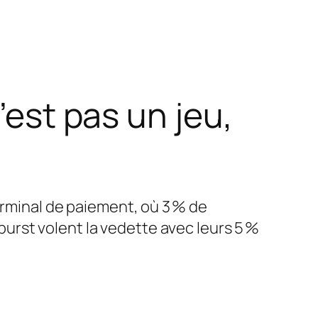
’est pas un jeu,
erminal de paiement, où 3 % de
urst volent la vedette avec leurs 5 %