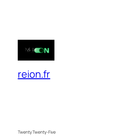
reion.fr
Twenty Twenty-Five