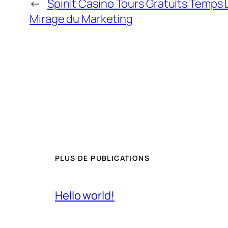
←
Spinit Casino Tours Gratuits Temps 
Mirage du Marketing
PLUS DE PUBLICATIONS
Hello world!