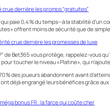
té crue derrière les promos “gratuites”
—qui paie 0,4 % du temps—à la stabilité d’un c
s » offrent moins de sécurité que de simples
vérité crue derrière les promesses de luxe
” de Bet365 vous protège, rappelez-vous qu’il
e pour toucher le niveau « Platine », qui n’ajou
70 % des joueurs abandonnent avant d’atteindre 
s ont déjà engrangé leurs bénéfices grâce aux 
méga bonus FR : la farce qui coûte cher