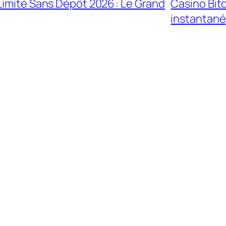
Limité Sans Dépôt 2026 : Le Grand
Casino Bitc
instantané