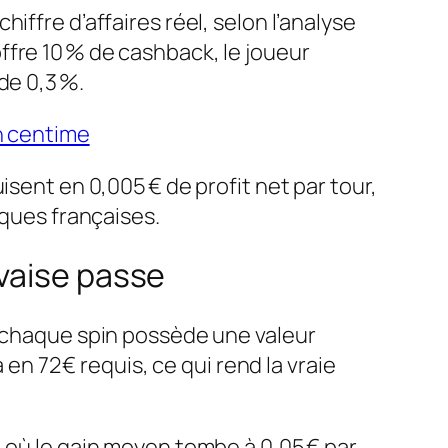
ffre d’affaires réel, selon l’analyse
ffre 10 % de cashback, le joueur
de 0,3 %.
un centime
isent en 0,005 € de profit net par tour,
nques françaises.
uvaise passe
; chaque spin possède une valeur
 en 72 € requis, ce qui rend la vraie
» où le gain moyen tombe à 0,05 € par