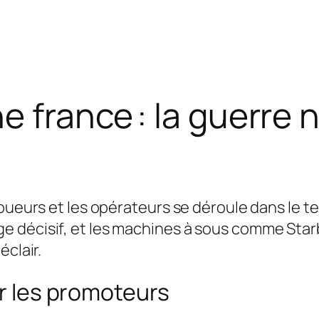
e france : la guerre n
joueurs et les opérateurs se déroule dans le t
 décisif, et les machines à sous comme Starb
éclair.
er les promoteurs