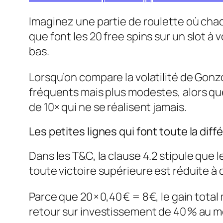
Imaginez une partie de roulette où cha
que font les 20 free spins sur un slot à 
bas.
Lorsqu’on compare la volatilité de Gonzo
fréquents mais plus modestes, alors que
de 10× qui ne se réalisent jamais.
Les petites lignes qui font toute la dif
Dans les T&C, la clause 4.2 stipule que 
toute victoire supérieure est réduite à 
Parce que 20 × 0,40 € = 8 €, le gain total
retour sur investissement de 40 % au me