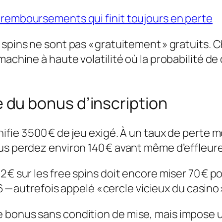
 remboursements qui finit toujours en perte
spins ne sont pas « gratuitement » gratuits. Ch
 machine à haute volatilité où la probabilité 
du bonus d’inscription
ifie 3 500 € de jeu exigé. À un taux de perte
us perdez environ 140 € avant même d’effleure
 € sur les free spins doit encore miser 70 € po
6 — autrefois appelé « cercle vicieux du casino 
bonus sans condition de mise, mais impose un 