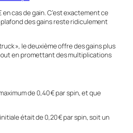
€ en cas de gain. C’est exactement ce
le plafond des gains reste ridiculement
ruck », le deuxième offre des gains plus
tout en promettant des multiplications
n maximum de 0,40 € par spin, et que
nitiale était de 0,20 € par spin, soit un