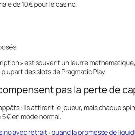
ale de 10 € pour le casino.
éposés
cription » est souvent un leurre mathématique
a plupart des slots de Pragmatic Play.
 compensent pas la perte de cap
âts : ils attirent le joueur, mais chaque spin 
e 5 € en mode normal.
sino avec retrait : quand la promesse de liqui