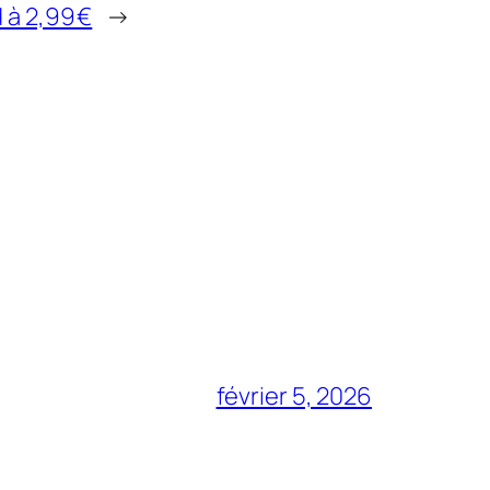
 à 2,99 €
→
février 5, 2026