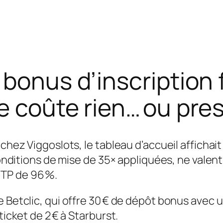
bonus d’inscription f
e coûte rien… ou pre
 chez Viggoslots, le tableau d’accueil affichai
conditions de mise de 35× appliquées, ne valent 
TP de 96 %.
 Betclic, qui offre 30 € de dépôt bonus avec un
ticket de 2 € à Starburst.