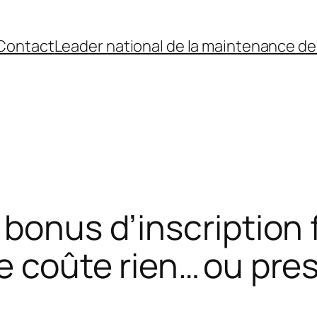
Contact
Leader national de la maintenance de
bonus d’inscription f
e coûte rien… ou pre