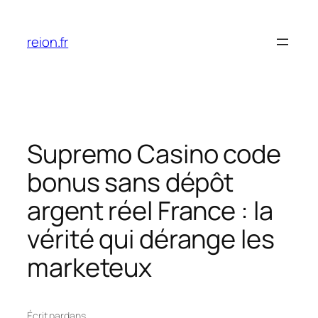
Aller
au
reion.fr
contenu
Supremo Casino code
bonus sans dépôt
argent réel France : la
vérité qui dérange les
marketeux
Écrit par
dans