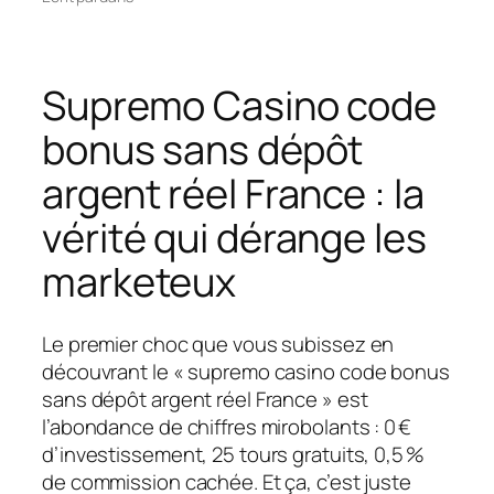
Supremo Casino code
bonus sans dépôt
argent réel France : la
vérité qui dérange les
marketeux
Le premier choc que vous subissez en
découvrant le « supremo casino code bonus
sans dépôt argent réel France » est
l’abondance de chiffres mirobolants : 0 €
d’investissement, 25 tours gratuits, 0,5 %
de commission cachée. Et ça, c’est juste