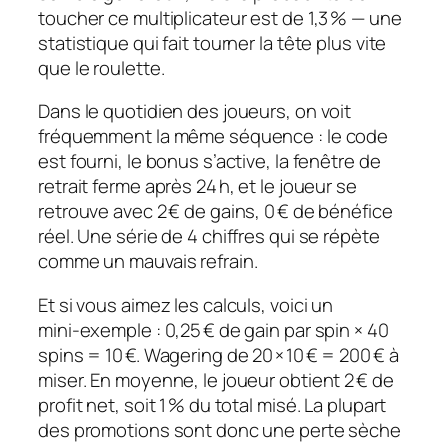
toucher ce multiplicateur est de 1,3 % — une
statistique qui fait tourner la tête plus vite
que le roulette.
Dans le quotidien des joueurs, on voit
fréquemment la même séquence : le code
est fourni, le bonus s’active, la fenêtre de
retrait ferme après 24 h, et le joueur se
retrouve avec 2 € de gains, 0 € de bénéfice
réel. Une série de 4 chiffres qui se répète
comme un mauvais refrain.
Et si vous aimez les calculs, voici un
mini‑exemple : 0,25 € de gain par spin × 40
spins = 10 €. Wagering de 20 × 10 € = 200 € à
miser. En moyenne, le joueur obtient 2 € de
profit net, soit 1 % du total misé. La plupart
des promotions sont donc une perte sèche