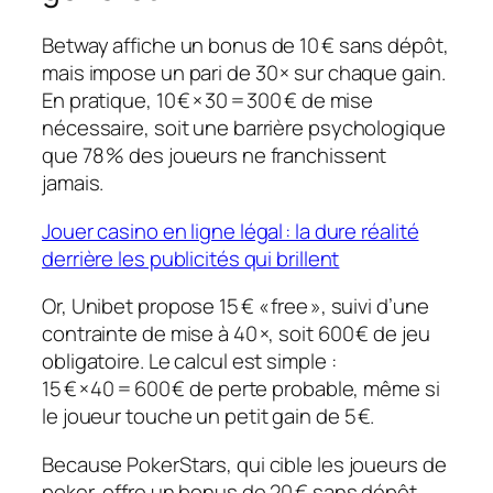
Betway affiche un bonus de 10 € sans dépôt,
mais impose un pari de 30 × sur chaque gain.
En pratique, 10 € × 30 = 300 € de mise
nécessaire, soit une barrière psychologique
que 78 % des joueurs ne franchissent
jamais.
Jouer casino en ligne légal : la dure réalité
derrière les publicités qui brillent
Or, Unibet propose 15 € « free », suivi d’une
contrainte de mise à 40 ×, soit 600 € de jeu
obligatoire. Le calcul est simple :
15 € × 40 = 600 € de perte probable, même si
le joueur touche un petit gain de 5 €.
Because PokerStars, qui cible les joueurs de
poker, offre un bonus de 20 € sans dépôt,