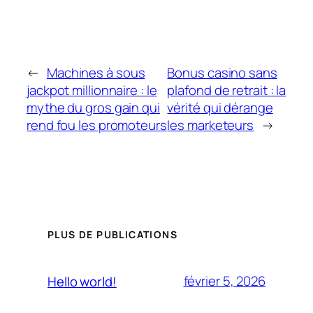
←
Machines à sous
Bonus casino sans
jackpot millionnaire : le
plafond de retrait : la
mythe du gros gain qui
vérité qui dérange
rend fou les promoteurs
les marketeurs
→
PLUS DE PUBLICATIONS
février 5, 2026
Hello world!