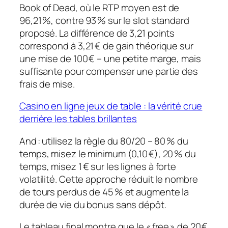
Book of Dead, où le RTP moyen est de
96,21 %, contre 93 % sur le slot standard
proposé. La différence de 3,21 points
correspond à 3,21 € de gain théorique sur
une mise de 100 € – une petite marge, mais
suffisante pour compenser une partie des
frais de mise.
Casino en ligne jeux de table : la vérité crue
derrière les tables brillantes
And : utilisez la règle du 80/20 – 80 % du
temps, misez le minimum (0,10 €), 20 % du
temps, misez 1 € sur les lignes à forte
volatilité. Cette approche réduit le nombre
de tours perdus de 45 % et augmente la
durée de vie du bonus sans dépôt.
Le tableau final montre que le « free » de 20 €