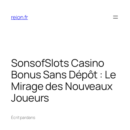
Aller
au
reion.fr
contenu
SonsofSlots Casino
Bonus Sans Dépôt : Le
Mirage des Nouveaux
Joueurs
Écrit par
dans