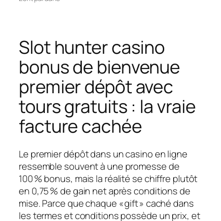
Slot hunter casino
bonus de bienvenue
premier dépôt avec
tours gratuits : la vraie
facture cachée
Le premier dépôt dans un casino en ligne
ressemble souvent à une promesse de
100 % bonus, mais la réalité se chiffre plutôt
en 0,75 % de gain net après conditions de
mise. Parce que chaque « gift » caché dans
les termes et conditions possède un prix, et