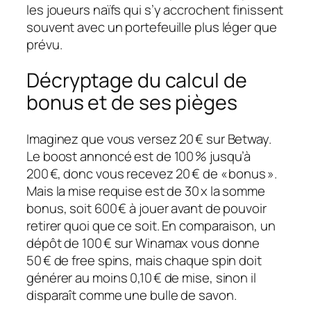
les joueurs naïfs qui s’y accrochent finissent
souvent avec un portefeuille plus léger que
prévu.
Décryptage du calcul de
bonus et de ses pièges
Imaginez que vous versez 20 € sur Betway.
Le boost annoncé est de 100 % jusqu’à
200 €, donc vous recevez 20 € de « bonus ».
Mais la mise requise est de 30 x la somme
bonus, soit 600 € à jouer avant de pouvoir
retirer quoi que ce soit. En comparaison, un
dépôt de 100 € sur Winamax vous donne
50 € de free spins, mais chaque spin doit
générer au moins 0,10 € de mise, sinon il
disparaît comme une bulle de savon.