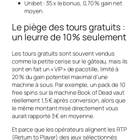
Unibet : 35 x le bonus, 0,70 % gain net
moyen.
Le piège des tours gratuits :
un leurre de 10 % seulement
Les tours gratuits sont souvent vendus
comme la petite cerise sur le gâteau, mais ils
sont en fait un « VIP » de pacotille, limité à
20 % du gain potentiel maximal d’une
machine à sous. Par exemple, un pack de 10
free spins sur la machine Book of Dead vaut
réellement 1,5 € après conversion, alors que
le même montant misé directement vous
aurait rapporté 3 € en moyenne.
Et parce que les opérateurs alignent les RTP
(Return to Player) des jeux sélectionnés