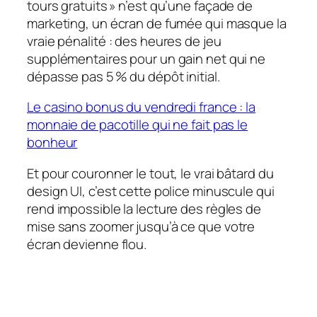
tours gratuits » n’est qu’une façade de
marketing, un écran de fumée qui masque la
vraie pénalité : des heures de jeu
supplémentaires pour un gain net qui ne
dépasse pas 5 % du dépôt initial.
Le casino bonus du vendredi france : la
monnaie de pacotille qui ne fait pas le
bonheur
Et pour couronner le tout, le vrai bâtard du
design UI, c’est cette police minuscule qui
rend impossible la lecture des règles de
mise sans zoomer jusqu’à ce que votre
écran devienne flou.