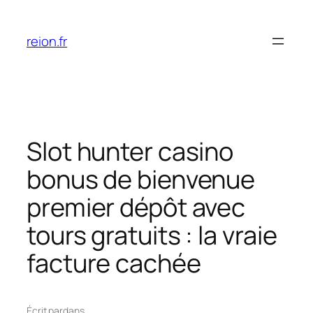
Aller
au
reion.fr
contenu
Slot hunter casino
bonus de bienvenue
premier dépôt avec
tours gratuits : la vraie
facture cachée
Écrit par
dans