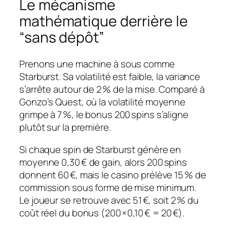
Le mécanisme
mathématique derrière le
“sans dépôt”
Prenons une machine à sous comme
Starburst. Sa volatilité est faible, la variance
s’arrête autour de 2 % de la mise. Comparé à
Gonzo’s Quest, où la volatilité moyenne
grimpe à 7 %, le bonus 200 spins s’aligne
plutôt sur la première.
Si chaque spin de Starburst génère en
moyenne 0,30 € de gain, alors 200 spins
donnent 60 €, mais le casino prélève 15 % de
commission sous forme de mise minimum.
Le joueur se retrouve avec 51 €, soit 2 % du
coût réel du bonus (200 × 0,10 € = 20 €).