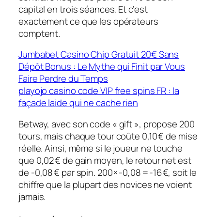
capital en trois séances. Et c’est
exactement ce que les opérateurs
comptent.
Jumbabet Casino Chip Gratuit 20€ Sans
Dépôt Bonus : Le Mythe qui Finit par Vous
Faire Perdre du Temps
playojo casino code VIP free spins FR : la
façade laide qui ne cache rien
Betway, avec son code « gift », propose 200
tours, mais chaque tour coûte 0,10 € de mise
réelle. Ainsi, même si le joueur ne touche
que 0,02 € de gain moyen, le retour net est
de -0,08 € par spin. 200 × ‑0,08 = ‑16 €, soit le
chiffre que la plupart des novices ne voient
jamais.