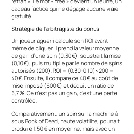
retrait ». Le mot « free » devient un leurre, un
cadeau factice qui ne dégage aucune vraie
gratuité.
Stratégie de l’arbitragiste du bonus
Un joueur aguerri calcule son ROI avant
même de cliquer. Il prend la valeur moyenne
de gain d’une spin (0,30 €), soustrait la mise
(0,10 €), puis multiplie par le nombre de spins
autorisés (200). ROI = (0,30‑0,10) × 200 =
40 €. Ensuite, il compare ce 40 € au coût de
mise imposé (600 €) et déduit un ratio de
6,7 %. Ce n’est pas un gain, c’est une perte
contrôlée.
Comparativement, un spin sur la machine à
sous Book of Dead, haute volatilité, pourrait
produire 1,50 € en moyenne, mais avec un