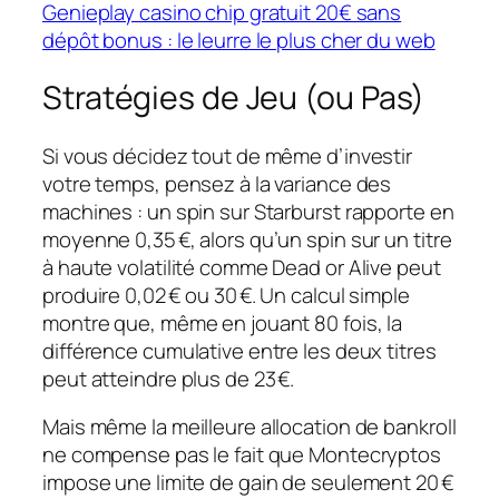
Genieplay casino chip gratuit 20€ sans
dépôt bonus : le leurre le plus cher du web
Stratégies de Jeu (ou Pas)
Si vous décidez tout de même d’investir
votre temps, pensez à la variance des
machines : un spin sur Starburst rapporte en
moyenne 0,35 €, alors qu’un spin sur un titre
à haute volatilité comme Dead or Alive peut
produire 0,02 € ou 30 €. Un calcul simple
montre que, même en jouant 80 fois, la
différence cumulative entre les deux titres
peut atteindre plus de 23 €.
Mais même la meilleure allocation de bankroll
ne compense pas le fait que Montecryptos
impose une limite de gain de seulement 20 €