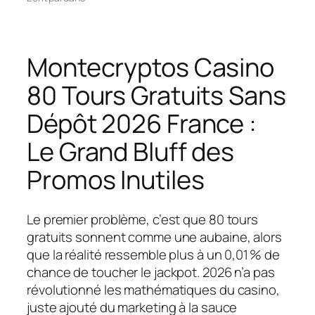
Montecryptos Casino
80 Tours Gratuits Sans
Dépôt 2026 France :
Le Grand Bluff des
Promos Inutiles
Le premier problème, c’est que 80 tours
gratuits sonnent comme une aubaine, alors
que la réalité ressemble plus à un 0,01 % de
chance de toucher le jackpot. 2026 n’a pas
révolutionné les mathématiques du casino,
juste ajouté du marketing à la sauce