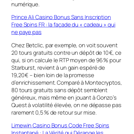
numérique.
Prince Ali Casino Bonus Sans Inscription
Free Spins FR : la façade du « cadeau » qui
ne paye pas
Chez Betclic, par exemple, on voit souvent
20 tours gratuits contre un dépôt de 10 €, ce
qui, si on calcule le RTP moyen de 96 % pour
Starburst, revient à un gain espéré de
19,20 € – bien loin de la promesse
d’enrichissement. Comparé à Montecryptos,
80 tours gratuits sans dépôt semblent
généreux, mais même en jouant à Gonzo’s
Quest à volatilité élevée, on ne dépasse pas
rarement 0,5 % de retour sur mise.
Limewin Casino Bonus Code Free Spins
Instantané : La Vérité qui Dérange les