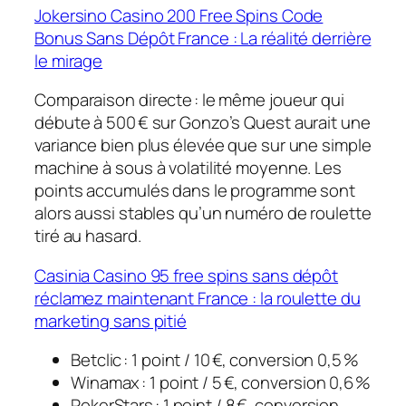
Jokersino Casino 200 Free Spins Code
Bonus Sans Dépôt France : La réalité derrière
le mirage
Comparaison directe : le même joueur qui
débute à 500 € sur Gonzo’s Quest aurait une
variance bien plus élevée que sur une simple
machine à sous à volatilité moyenne. Les
points accumulés dans le programme sont
alors aussi stables qu’un numéro de roulette
tiré au hasard.
Casinia Casino 95 free spins sans dépôt
réclamez maintenant France : la roulette du
marketing sans pitié
Betclic : 1 point / 10 €, conversion 0,5 %
Winamax : 1 point / 5 €, conversion 0,6 %
PokerStars : 1 point / 8 €, conversion