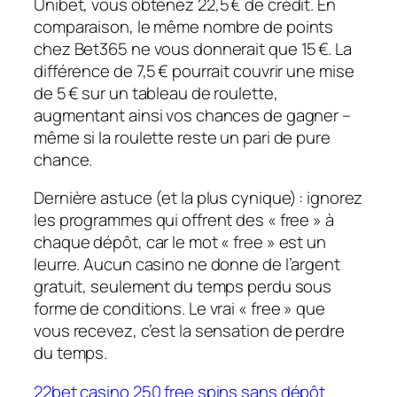
Unibet, vous obtenez 22,5 € de crédit. En
comparaison, le même nombre de points
chez Bet365 ne vous donnerait que 15 €. La
différence de 7,5 € pourrait couvrir une mise
de 5 € sur un tableau de roulette,
augmentant ainsi vos chances de gagner –
même si la roulette reste un pari de pure
chance.
Dernière astuce (et la plus cynique) : ignorez
les programmes qui offrent des « free » à
chaque dépôt, car le mot « free » est un
leurre. Aucun casino ne donne de l’argent
gratuit, seulement du temps perdu sous
forme de conditions. Le vrai « free » que
vous recevez, c’est la sensation de perdre
du temps.
22bet casino 250 free spins sans dépôt