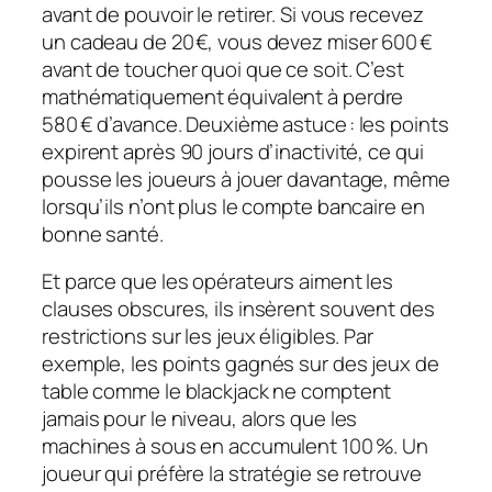
avant de pouvoir le retirer. Si vous recevez
un cadeau de 20 €, vous devez miser 600 €
avant de toucher quoi que ce soit. C’est
mathématiquement équivalent à perdre
580 € d’avance. Deuxième astuce : les points
expirent après 90 jours d’inactivité, ce qui
pousse les joueurs à jouer davantage, même
lorsqu’ils n’ont plus le compte bancaire en
bonne santé.
Et parce que les opérateurs aiment les
clauses obscures, ils insèrent souvent des
restrictions sur les jeux éligibles. Par
exemple, les points gagnés sur des jeux de
table comme le blackjack ne comptent
jamais pour le niveau, alors que les
machines à sous en accumulent 100 %. Un
joueur qui préfère la stratégie se retrouve