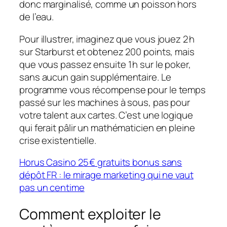
donc marginalisé, comme un poisson hors
de l’eau.
Pour illustrer, imaginez que vous jouez 2 h
sur Starburst et obtenez 200 points, mais
que vous passez ensuite 1 h sur le poker,
sans aucun gain supplémentaire. Le
programme vous récompense pour le temps
passé sur les machines à sous, pas pour
votre talent aux cartes. C’est une logique
qui ferait pâlir un mathématicien en pleine
crise existentielle.
Horus Casino 25 € gratuits bonus sans
dépôt FR : le mirage marketing qui ne vaut
pas un centime
Comment exploiter le