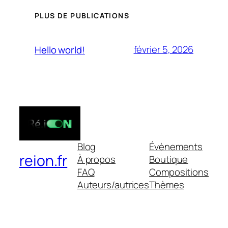
PLUS DE PUBLICATIONS
février 5, 2026
Hello world!
Blog
Évènements
reion.fr
À propos
Boutique
FAQ
Compositions
Auteurs/autrices
Thèmes