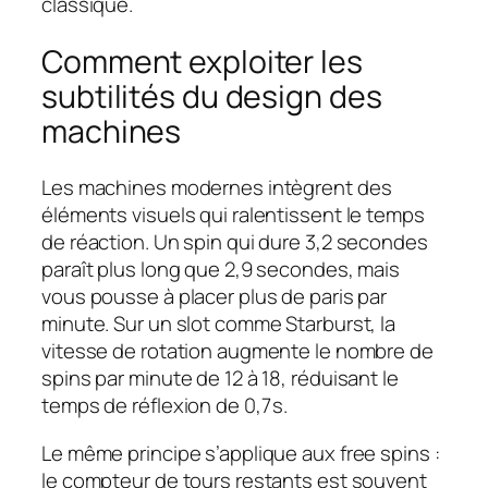
classique.
Comment exploiter les
subtilités du design des
machines
Les machines modernes intègrent des
éléments visuels qui ralentissent le temps
de réaction. Un spin qui dure 3,2 secondes
paraît plus long que 2,9 secondes, mais
vous pousse à placer plus de paris par
minute. Sur un slot comme Starburst, la
vitesse de rotation augmente le nombre de
spins par minute de 12 à 18, réduisant le
temps de réflexion de 0,7 s.
Le même principe s’applique aux free spins :
le compteur de tours restants est souvent