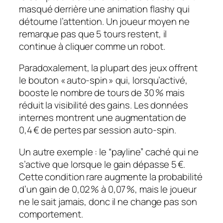
masqué derrière une animation flashy qui
détourne l’attention. Un joueur moyen ne
remarque pas que 5 tours restent, il
continue à cliquer comme un robot.
Paradoxalement, la plupart des jeux offrent
le bouton « auto‑spin » qui, lorsqu’activé,
booste le nombre de tours de 30 % mais
réduit la visibilité des gains. Les données
internes montrent une augmentation de
0,4 € de pertes par session auto‑spin.
Un autre exemple : le “payline” caché qui ne
s’active que lorsque le gain dépasse 5 €.
Cette condition rare augmente la probabilité
d’un gain de 0,02 % à 0,07 %, mais le joueur
ne le sait jamais, donc il ne change pas son
comportement.