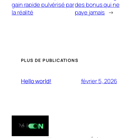
gain rapide pulvérisé par
des bonus qui ne
la réalité
paye jamais
→
PLUS DE PUBLICATIONS
février 5, 2026
Hello world!