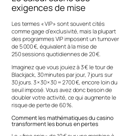
exigences de mise
Les termes « VIP » sont souvent cités
comme gage d’exclusivité, mais la plupart
des programmes VIP imposent un turnover
de 5 000 €, équivalent à la mise de
250 sessions quotidiennes de 20 €.
Imaginez que vous jouiez à 3 € le tour de
Blackjack, 30 minutes par jour, 7 jours sur
30 jours. 3 × 30 × 30 = 2 700 €, encore loin du
seuil imposé. Vous avez donc besoin de
doubler votre activité, ce qui augmente le
risque de perte de 60 %.
Comment les mathématiques du casino
transforment les bonus en pertes