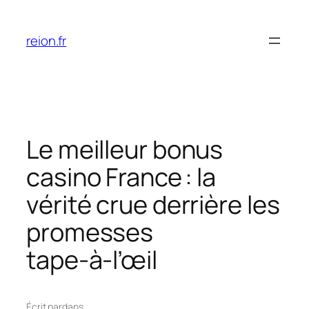
Aller
au
reion.fr
contenu
Le meilleur bonus
casino France : la
vérité crue derrière les
promesses
tape‑à‑l’œil
Écrit par
dans