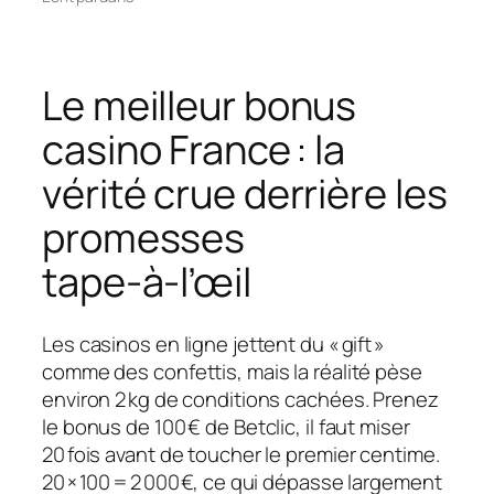
Le meilleur bonus
casino France : la
vérité crue derrière les
promesses
tape‑à‑l’œil
Les casinos en ligne jettent du « gift »
comme des confettis, mais la réalité pèse
environ 2 kg de conditions cachées. Prenez
le bonus de 100 € de Betclic, il faut miser
20 fois avant de toucher le premier centime.
20 × 100 = 2 000 €, ce qui dépasse largement