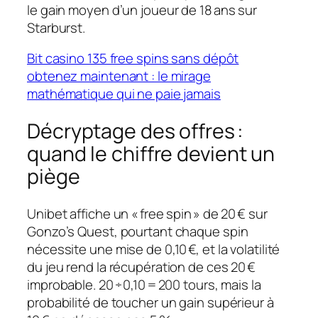
le gain moyen d’un joueur de 18 ans sur
Starburst.
Bit casino 135 free spins sans dépôt
obtenez maintenant : le mirage
mathématique qui ne paie jamais
Décryptage des offres :
quand le chiffre devient un
piège
Unibet affiche un « free spin » de 20 € sur
Gonzo’s Quest, pourtant chaque spin
nécessite une mise de 0,10 €, et la volatilité
du jeu rend la récupération de ces 20 €
improbable. 20 ÷ 0,10 = 200 tours, mais la
probabilité de toucher un gain supérieur à