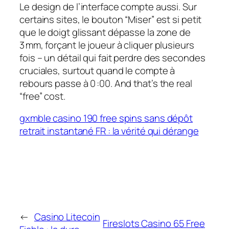
Le design de l’interface compte aussi. Sur
certains sites, le bouton “Miser” est si petit
que le doigt glissant dépasse la zone de
3 mm, forçant le joueur à cliquer plusieurs
fois – un détail qui fait perdre des secondes
cruciales, surtout quand le compte à
rebours passe à 0 :00. And that’s the real
“free” cost.
gxmble casino 190 free spins sans dépôt
retrait instantané FR : la vérité qui dérange
←
Casino Litecoin
Fireslots Casino 65 Free