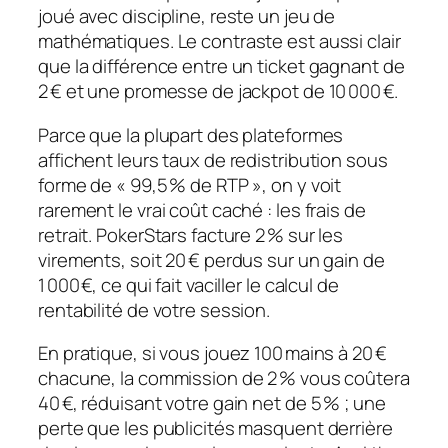
joué avec discipline, reste un jeu de
mathématiques. Le contraste est aussi clair
que la différence entre un ticket gagnant de
2 € et une promesse de jackpot de 10 000 €.
Parce que la plupart des plateformes
affichent leurs taux de redistribution sous
forme de « 99,5 % de RTP », on y voit
rarement le vrai coût caché : les frais de
retrait. PokerStars facture 2 % sur les
virements, soit 20 € perdus sur un gain de
1 000 €, ce qui fait vaciller le calcul de
rentabilité de votre session.
En pratique, si vous jouez 100 mains à 20 €
chacune, la commission de 2 % vous coûtera
40 €, réduisant votre gain net de 5 % ; une
perte que les publicités masquent derrière