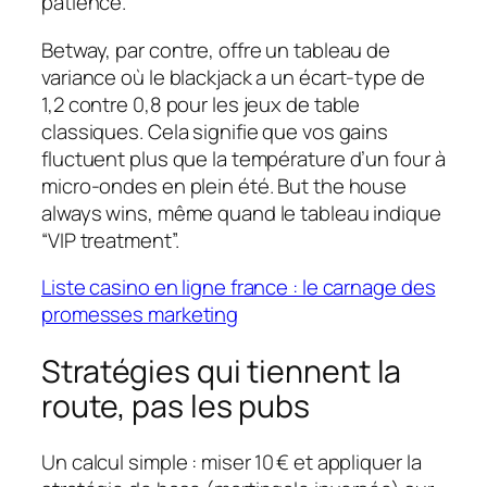
patience.
Betway, par contre, offre un tableau de
variance où le blackjack a un écart-type de
1,2 contre 0,8 pour les jeux de table
classiques. Cela signifie que vos gains
fluctuent plus que la température d’un four à
micro‑ondes en plein été. But the house
always wins, même quand le tableau indique
“VIP treatment”.
Liste casino en ligne france : le carnage des
promesses marketing
Stratégies qui tiennent la
route, pas les pubs
Un calcul simple : miser 10 € et appliquer la