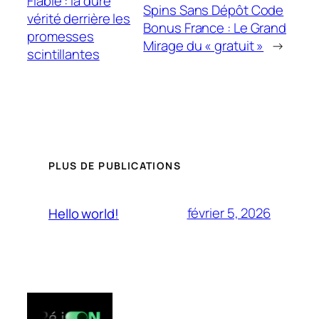
Fiable : la dure
Spins Sans Dépôt Code
vérité derrière les
Bonus France : Le Grand
promesses
Mirage du « gratuit »
→
scintillantes
PLUS DE PUBLICATIONS
février 5, 2026
Hello world!