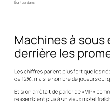
Écrit par
dans
Machines à sous en
derrière les prom
Les chiffres parlent plus fort que les né
de 12 %, mais le nombre de joueurs qui q
Et si on arrêtait de parler de « VIP » com
ressemblent plus à un vieux motel fraî