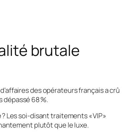
alité brutale
 d’affaires des opérateurs français a crû
ais dépassé 68 %.
e ? Les soi-disant traitements « VIP »
hantement plutôt que le luxe.