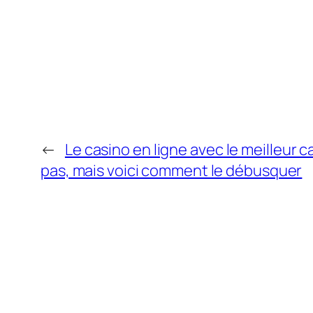
←
Le casino en ligne avec le meilleur 
pas, mais voici comment le débusquer