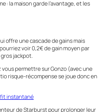
e : la maison garde l’avantage, et les
ui offre une cascade de gains mais
 pourriez voir 0,2 € de gain moyen par
 gros jackpot.
vez vous permettre sur Gonzo (avec une
 ratio risque‑récompense se joue donc en
ofit instantané
enteur de Starburst pour prolonger leur