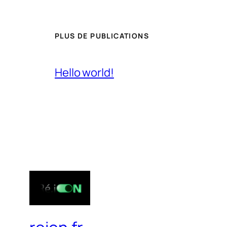
PLUS DE PUBLICATIONS
Hello world!