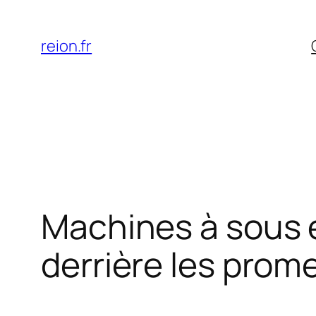
Aller
au
reion.fr
contenu
Machines à sous en
derrière les prom