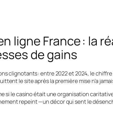
 ligne France : la ré
esses de gains
ons clignotants : entre 2022 et 2024, le chiffre
uittent le site après la première mise n’a jam
me si le casino était une organisation caritativ
chement repeint — un décor qui sent le désenc