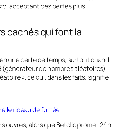
onzo, acceptant des pertes plus
s cachés qui font la
t en une perte de temps, surtout quand
G (générateur de nombres aléatoires) :
oire », ce qui, dans les faits, signifie
ère le rideau de fumée
urs ouvrés, alors que Betclic promet 24 h