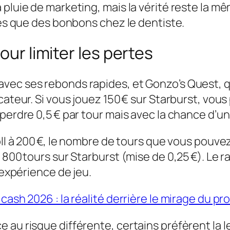
pluie de marketing, mais la vérité reste la mêm
rés que des bonbons chez le dentiste.
our limiter les pertes
vec ses rebonds rapides, et Gonzo’s Quest, q
cateur. Si vous jouez 150 € sur Starburst, vous
perdre 0,5 € par tour mais avec la chance d’un
roll à 200 €, le nombre de tours que vous pou
e 800 tours sur Starburst (mise de 0,25 €). Le
 expérience de jeu.
cash 2026 : la réalité derrière le mirage du pr
 au risque différente, certains préfèrent la l