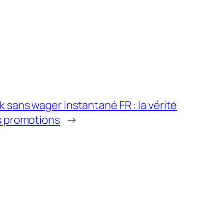
 sans wager instantané FR : la vérité
es promotions
→