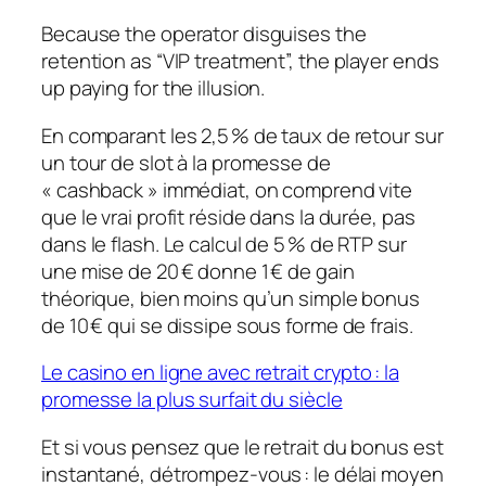
Because the operator disguises the
retention as “VIP treatment”, the player ends
up paying for the illusion.
En comparant les 2,5 % de taux de retour sur
un tour de slot à la promesse de
« cashback » immédiat, on comprend vite
que le vrai profit réside dans la durée, pas
dans le flash. Le calcul de 5 % de RTP sur
une mise de 20 € donne 1 € de gain
théorique, bien moins qu’un simple bonus
de 10 € qui se dissipe sous forme de frais.
Le casino en ligne avec retrait crypto : la
promesse la plus surfait du siècle
Et si vous pensez que le retrait du bonus est
instantané, détrompez‑vous : le délai moyen