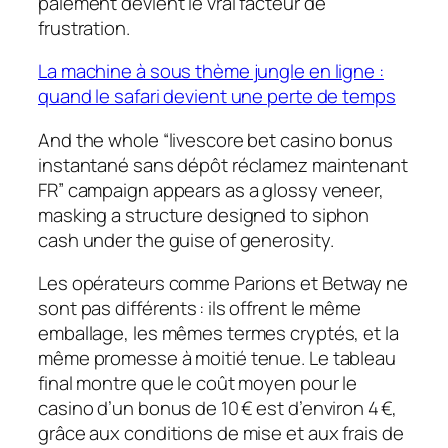
paiement devient le vrai facteur de
frustration.
La machine à sous thème jungle en ligne :
quand le safari devient une perte de temps
And the whole “livescore bet casino bonus
instantané sans dépôt réclamez maintenant
FR” campaign appears as a glossy veneer,
masking a structure designed to siphon
cash under the guise of generosity.
Les opérateurs comme Parions et Betway ne
sont pas différents : ils offrent le même
emballage, les mêmes termes cryptés, et la
même promesse à moitié tenue. Le tableau
final montre que le coût moyen pour le
casino d’un bonus de 10 € est d’environ 4 €,
grâce aux conditions de mise et aux frais de