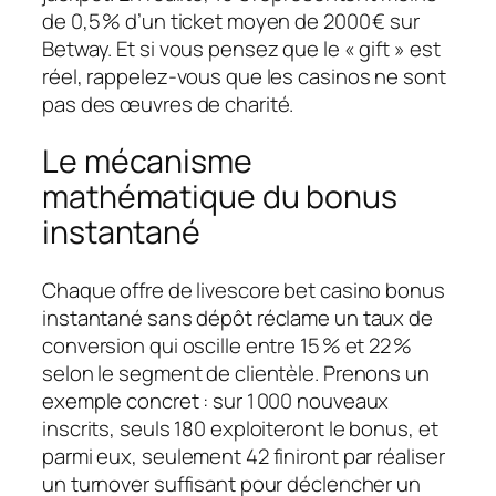
de 0,5 % d’un ticket moyen de 2000 € sur
Betway. Et si vous pensez que le « gift » est
réel, rappelez-vous que les casinos ne sont
pas des œuvres de charité.
Le mécanisme
mathématique du bonus
instantané
Chaque offre de livescore bet casino bonus
instantané sans dépôt réclame un taux de
conversion qui oscille entre 15 % et 22 %
selon le segment de clientèle. Prenons un
exemple concret : sur 1 000 nouveaux
inscrits, seuls 180 exploiteront le bonus, et
parmi eux, seulement 42 finiront par réaliser
un turnover suffisant pour déclencher un