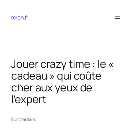
Aller
au
reion.fr
contenu
Jouer crazy time : le «
cadeau » qui coûte
cher aux yeux de
l’expert
Écrit par
dans