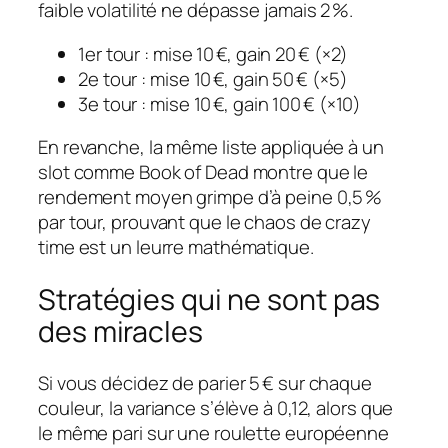
faible volatilité ne dépasse jamais 2 %.
1er tour : mise 10 €, gain 20 € (×2)
2e tour : mise 10 €, gain 50 € (×5)
3e tour : mise 10 €, gain 100 € (×10)
En revanche, la même liste appliquée à un
slot comme Book of Dead montre que le
rendement moyen grimpe d’à peine 0,5 %
par tour, prouvant que le chaos de crazy
time est un leurre mathématique.
Stratégies qui ne sont pas
des miracles
Si vous décidez de parier 5 € sur chaque
couleur, la variance s’élève à 0,12, alors que
le même pari sur une roulette européenne