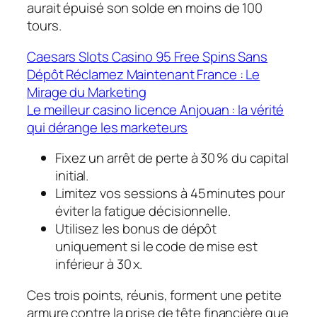
aurait épuisé son solde en moins de 100
tours.
Caesars Slots Casino 95 Free Spins Sans
Dépôt Réclamez Maintenant France : Le
Mirage du Marketing
Le meilleur casino licence Anjouan : la vérité
qui dérange les marketeurs
Fixez un arrêt de perte à 30 % du capital
initial.
Limitez vos sessions à 45 minutes pour
éviter la fatigue décisionnelle.
Utilisez les bonus de dépôt
uniquement si le code de mise est
inférieur à 30 x.
Ces trois points, réunis, forment une petite
armure contre la prise de tête financière que