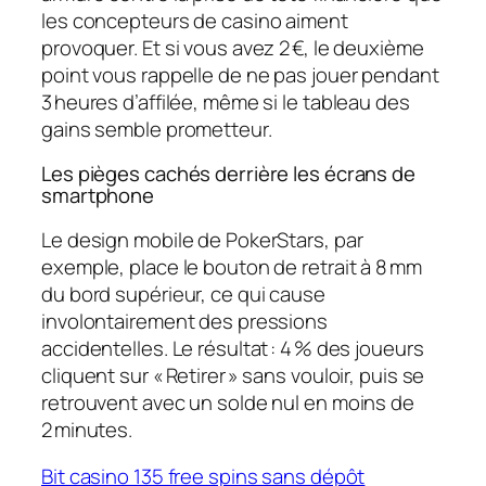
les concepteurs de casino aiment
provoquer. Et si vous avez 2 €, le deuxième
point vous rappelle de ne pas jouer pendant
3 heures d’affilée, même si le tableau des
gains semble prometteur.
Les pièges cachés derrière les écrans de
smartphone
Le design mobile de PokerStars, par
exemple, place le bouton de retrait à 8 mm
du bord supérieur, ce qui cause
involontairement des pressions
accidentelles. Le résultat : 4 % des joueurs
cliquent sur « Retirer » sans vouloir, puis se
retrouvent avec un solde nul en moins de
2 minutes.
Bit casino 135 free spins sans dépôt