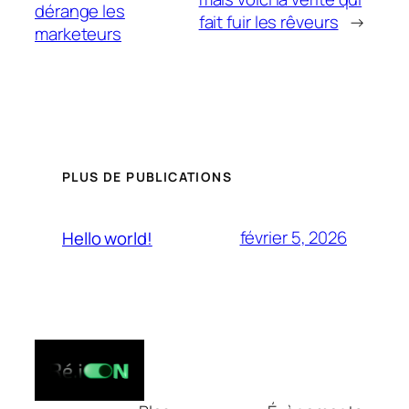
dérange les
fait fuir les rêveurs
→
marketeurs
PLUS DE PUBLICATIONS
février 5, 2026
Hello world!