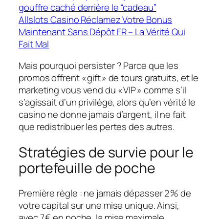
gouffre caché derrière le “cadeau”
Allslots Casino Réclamez Votre Bonus
Maintenant Sans Dépôt FR – La Vérité Qui
Fait Mal
Mais pourquoi persister ? Parce que les
promos offrent « gift » de tours gratuits, et le
marketing vous vend du « VIP » comme s’il
s’agissait d’un privilège, alors qu’en vérité le
casino ne donne jamais d’argent, il ne fait
que redistribuer les pertes des autres.
Stratégies de survie pour le
portefeuille de poche
Première règle : ne jamais dépasser 2 % de
votre capital sur une mise unique. Ainsi,
avec 7 € en poche, la mise maximale