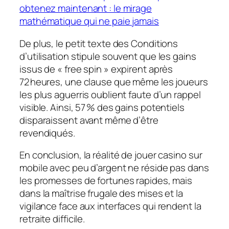
obtenez maintenant : le mirage
mathématique qui ne paie jamais
De plus, le petit texte des Conditions
d’utilisation stipule souvent que les gains
issus de « free spin » expirent après
72 heures, une clause que même les joueurs
les plus aguerris oublient faute d’un rappel
visible. Ainsi, 57 % des gains potentiels
disparaissent avant même d’être
revendiqués.
En conclusion, la réalité de jouer casino sur
mobile avec peu d’argent ne réside pas dans
les promesses de fortunes rapides, mais
dans la maîtrise frugale des mises et la
vigilance face aux interfaces qui rendent la
retraite difficile.