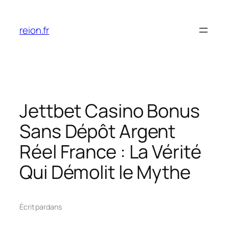
Aller
au
reion.fr
contenu
Jettbet Casino Bonus
Sans Dépôt Argent
Réel France : La Vérité
Qui Démolit le Mythe
Écrit par
dans