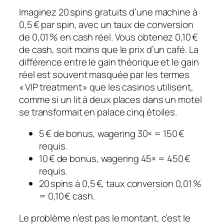
Imaginez 20 spins gratuits d’une machine à
0,5 € par spin, avec un taux de conversion
de 0,01 % en cash réel. Vous obtenez 0,10 €
de cash, soit moins que le prix d’un café. La
différence entre le gain théorique et le gain
réel est souvent masquée par les termes
« VIP treatment » que les casinos utilisent,
comme si un lit à deux places dans un motel
se transformait en palace cinq étoiles.
5 € de bonus, wagering 30× = 150 €
requis.
10 € de bonus, wagering 45× = 450 €
requis.
20 spins à 0,5 €, taux conversion 0,01 %
= 0,10 € cash.
Le problème n’est pas le montant, c’est le