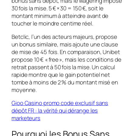
bonus sans dépôt, mais le wagering impose
30 fois la mise. 5 € × 30 = 150 €, soit le
montant minimum à atteindre avant de
toucher le moindre centime réel.
Betclic, l’un des acteurs majeurs, propose
un bonus similaire, mais ajoute une clause
de mise de 45 fois. En comparaison, Unibet
propose 10 € « free », mais les conditions de
retrait passent à 50 fois la mise. Un calcul
rapide montre que le gain potentiel net
tombe à moins de 2 % du montant misé en
moyenne.
Gioo Casino promo code exclusif sans
dépôt FR : la vérité qui dérange les
marketeurs
Pourquoi les Bonus Sans