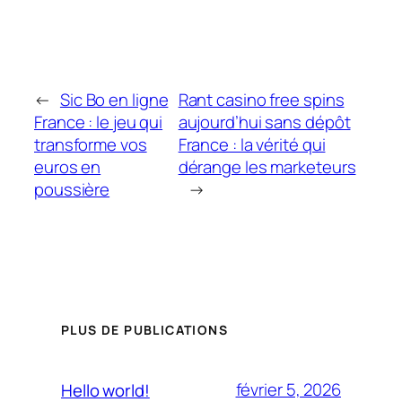
←
Sic Bo en ligne
Rant casino free spins
France : le jeu qui
aujourd’hui sans dépôt
transforme vos
France : la vérité qui
euros en
dérange les marketeurs
poussière
→
PLUS DE PUBLICATIONS
février 5, 2026
Hello world!