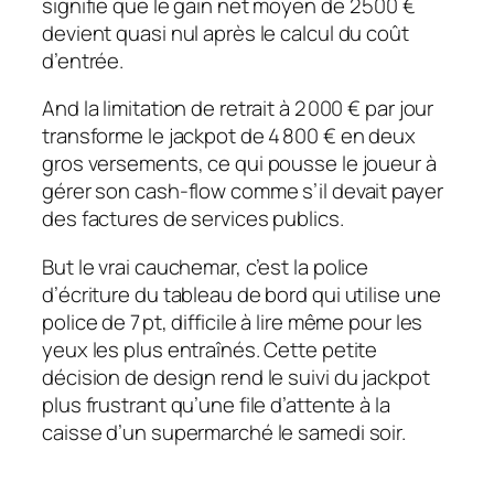
signifie que le gain net moyen de 2 500 €
devient quasi nul après le calcul du coût
d’entrée.
And la limitation de retrait à 2 000 € par jour
transforme le jackpot de 4 800 € en deux
gros versements, ce qui pousse le joueur à
gérer son cash‑flow comme s’il devait payer
des factures de services publics.
But le vrai cauchemar, c’est la police
d’écriture du tableau de bord qui utilise une
police de 7 pt, difficile à lire même pour les
yeux les plus entraînés. Cette petite
décision de design rend le suivi du jackpot
plus frustrant qu’une file d’attente à la
caisse d’un supermarché le samedi soir.