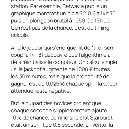
station. Par exemple, Betway a publié un
graphique montrant un pic à 3 210 € à 14 h30,
puis un plongeon brutal à 1 050 € à 15 h00.
Ce n’est pas de la chance, c’est du timing
calculé.
And le joueur qui s’enorgueillit de “tirer son
coup” à 14 h31 découvre que l’algorithme a
déjà réinitialisé le compteur. Un calcul simple
: si le jackpot augmente de 1 000 € toutes
les 30 minutes, mais que la probabilité de
gagner est de 0,025 % chaque spin, la valeur
attendue reste négative.
But la plupart des novices croient que
chaque seconde supplémentaire ajoute
10 % de chance, comme si le slot Starburst
était un sprint de 0,5 seconde. En vérité, la