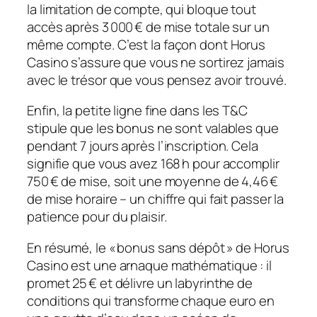
la limitation de compte, qui bloque tout
accès après 3 000 € de mise totale sur un
même compte. C’est la façon dont Horus
Casino s’assure que vous ne sortirez jamais
avec le trésor que vous pensez avoir trouvé.
Enfin, la petite ligne fine dans les T&C
stipule que les bonus ne sont valables que
pendant 7 jours après l’inscription. Cela
signifie que vous avez 168 h pour accomplir
750 € de mise, soit une moyenne de 4,46 €
de mise horaire – un chiffre qui fait passer la
patience pour du plaisir.
En résumé, le « bonus sans dépôt » de Horus
Casino est une arnaque mathématique : il
promet 25 € et délivre un labyrinthe de
conditions qui transforme chaque euro en