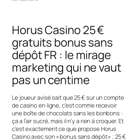
Horus Casino 25 €
gratuits bonus sans
dépôt FR : le mirage
marketing qui ne vaut
pas un centime
Le joueur avisé sait que 25 € sur un compte
de casino en ligne, c’est comme recevoir
une boîte de chocolats sans les bonbons :
ça a l’air sucré, mais il n’y a rien à croquer. Et
c’est exactement ce que propose Horus
Casino avec son « bonus sans dépôt » ; 25 €