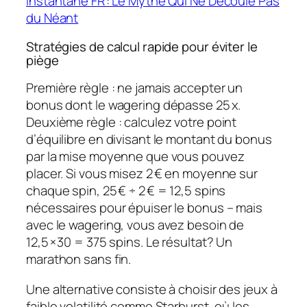
Instantané FR : Le Mythe Qui Ne Découle Pas
du Néant
Stratégies de calcul rapide pour éviter le
piège
Première règle : ne jamais accepter un
bonus dont le wagering dépasse 25 x.
Deuxième règle : calculez votre point
d’équilibre en divisant le montant du bonus
par la mise moyenne que vous pouvez
placer. Si vous misez 2 € en moyenne sur
chaque spin, 25 € ÷ 2 € = 12,5 spins
nécessaires pour épuiser le bonus – mais
avec le wagering, vous avez besoin de
12,5 × 30 = 375 spins. Le résultat? Un
marathon sans fin.
Une alternative consiste à choisir des jeux à
faible volatilité comme Starburst, où les