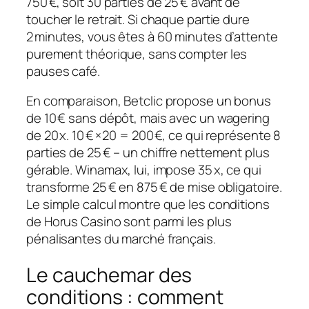
750 €, soit 30 parties de 25 € avant de
toucher le retrait. Si chaque partie dure
2 minutes, vous êtes à 60 minutes d’attente
purement théorique, sans compter les
pauses café.
En comparaison, Betclic propose un bonus
de 10 € sans dépôt, mais avec un wagering
de 20 x. 10 € × 20 = 200 €, ce qui représente 8
parties de 25 € – un chiffre nettement plus
gérable. Winamax, lui, impose 35 x, ce qui
transforme 25 € en 875 € de mise obligatoire.
Le simple calcul montre que les conditions
de Horus Casino sont parmi les plus
pénalisantes du marché français.
Le cauchemar des
conditions : comment