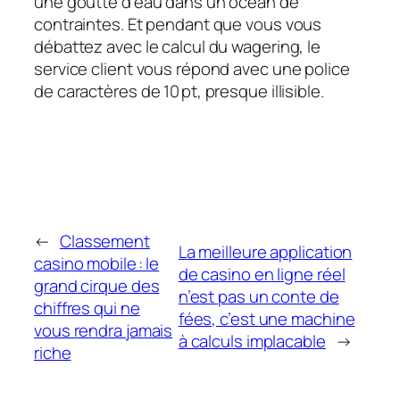
une goutte d’eau dans un océan de
contraintes. Et pendant que vous vous
débattez avec le calcul du wagering, le
service client vous répond avec une police
de caractères de 10 pt, presque illisible.
←
Classement
La meilleure application
casino mobile : le
de casino en ligne réel
grand cirque des
n’est pas un conte de
chiffres qui ne
fées, c’est une machine
vous rendra jamais
à calculs implacable
→
riche