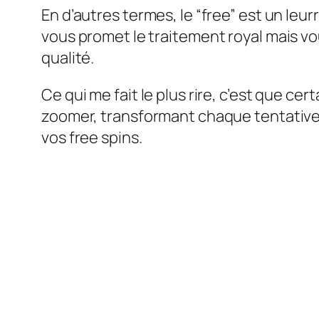
En d’autres termes, le “free” est un leu
vous promet le traitement royal mais v
qualité.
Ce qui me fait le plus rire, c’est que cer
zoomer, transformant chaque tentative 
vos free spins.