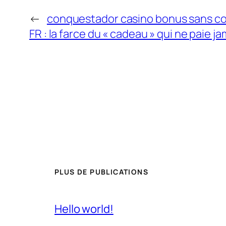
←
соnquеstаdоr casino bonus sans co
FR : la farce du « cadeau » qui ne paie ja
PLUS DE PUBLICATIONS
Hello world!