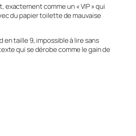
gent, exactement comme un « VIP » qui
ec du papier toilette de mauvaise
 en taille 9, impossible à lire sans
texte qui se dérobe comme le gain de