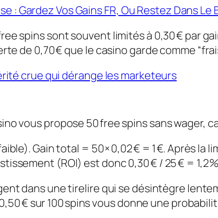
se : Gardez Vos Gains FR, Ou Restez Dans Le B
free spins sont souvent limités à 0,30 € par gai
perte de 0,70 € que le casino garde comme “frai
 vérité crue qui dérange les marketeurs
sino vous propose 50 free spins sans wager, ca
aible). Gain total = 50 × 0,02 € = 1 €. Après la l
stissement (ROI) est donc 0,30 € / 25 € = 1,2 %
argent dans une tirelire qui se désintègre len
0 € sur 100 spins vous donne une probabilité 