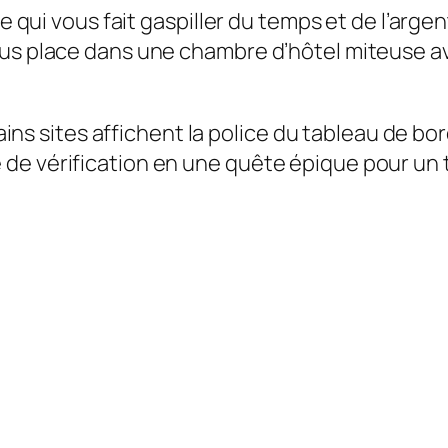
rre qui vous fait gaspiller du temps et de l’ar
ous place dans une chambre d’hôtel miteuse av
tains sites affichent la police du tableau de bord
de vérification en une quête épique pour un 