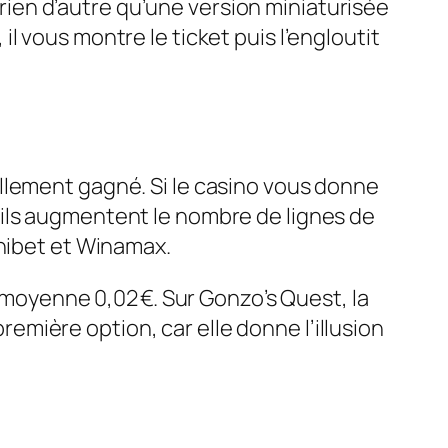
t rien d’autre qu’une version miniaturisée
, il vous montre le ticket puis l’engloutit
llement gagné. Si le casino vous donne
la, ils augmentent le nombre de lignes de
Unibet et Winamax.
n moyenne 0,02 €. Sur Gonzo’s Quest, la
première option, car elle donne l’illusion