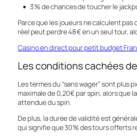
3 % de chances de toucher le jack
Parce que les joueurs ne calculent pas 
réel peut perdre 48 € en un seul tour, a
Casino en direct pour petit budget Fran
Les conditions cachées der
Les termes du “sans wager” sont plus p
maximale de 0,20 € par spin, alors que l
attendue du spin.
De plus, la durée de validité est généra
qui signifie que 30 % des tours offerts r