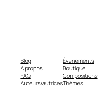
Blog
Évènements
À propos
Boutique
FAQ
Compositions
Auteurs/autrices
Thèmes