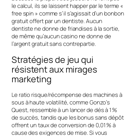
le calcul, ils se laissent happer par le terme «
free spin » comme s’il s’agissait d’un bonbon
gratuit offert par un dentiste. Aucun
dentiste ne donne de friandises à la sortie,
de même qu’aucun casino ne donne de
l’argent gratuit sans contrepartie.
Stratégies de jeu qui
résistent aux mirages
marketing
Le ratio risque/récompense des machines à
sous à haute volatilité, comme Gonzo’s
Quest, ressemble à un lancer de dés à 1 %
de succès, tandis que les bonus sans dépôt
offrent un taux de conversion de 0,01 % à
cause des exigences de mise. Si vous