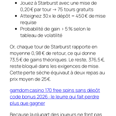
Jouez à Starburst avec une mise de
0,20 € par tour → 75 tours gratuits
Atteignez 30 x le dépôt = 450 € de mise
requise
Probabilité de gain > 5 % selon le
tableau de volatilité
Or, chaque tour de Starburst rapporte en
moyenne 0,98 € de retour, ce qui donne
73,5 € de gains théoriques. Le reste, 376,5 €,
reste bloqué dans les exigences de mise.
Cette perte sèche équivaut à deux repas au
prix moyen de 25 €.
gamdom casino 170 free spins sans dépôt
code bonus 2026 : le leurre qui fait perdre
plus que gagner
Because la plupart des joueurs ne font pas