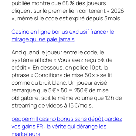
publiée montre que 68 % des joueurs
cliquent sur le premier lien contenant « 2026
», même si le code est expiré depuis 3 mois.
Casino en ligne bonus exclusif france : le
mirage qui ne paie jamais
And quand le joueur entre le code, le
système affiche « Vous avez reçu 5 € de
crédit ». En dessous, en police 10 pt, la
phrase « Conditions de mise 50 x » se lit
comme du bruit blanc. Un joueur avisé
remarque que 5 € × 50 = 250 € de mise
obligatoire, soit le même volume que 12 h de
streaming de vidéos à 15 €/mois.
peppermill casino bonus sans dépôt gardez
vos gains FR : la vérité qui dérange les
marketeurs