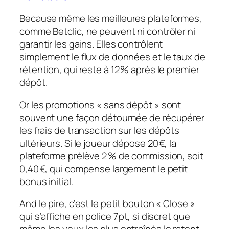
Because même les meilleures plateformes,
comme Betclic, ne peuvent ni contrôler ni
garantir les gains. Elles contrôlent
simplement le flux de données et le taux de
rétention, qui reste à 12 % après le premier
dépôt.
Or les promotions « sans dépôt » sont
souvent une façon détournée de récupérer
les frais de transaction sur les dépôts
ultérieurs. Si le joueur dépose 20 €, la
plateforme prélève 2 % de commission, soit
0,40 €, qui compense largement le petit
bonus initial.
And le pire, c’est le petit bouton « Close »
qui s’affiche en police 7 pt, si discret que