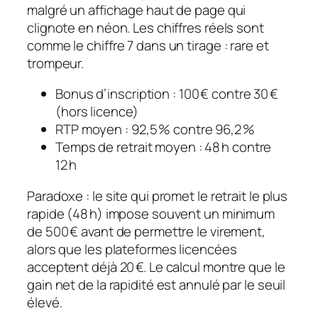
malgré un affichage haut de page qui
clignote en néon. Les chiffres réels sont
comme le chiffre 7 dans un tirage : rare et
trompeur.
Bonus d’inscription : 100 € contre 30 €
(hors licence)
RTP moyen : 92,5 % contre 96,2 %
Temps de retrait moyen : 48 h contre
12 h
Paradoxe : le site qui promet le retrait le plus
rapide (48 h) impose souvent un minimum
de 500 € avant de permettre le virement,
alors que les plateformes licencées
acceptent déjà 20 €. Le calcul montre que le
gain net de la rapidité est annulé par le seuil
élevé.