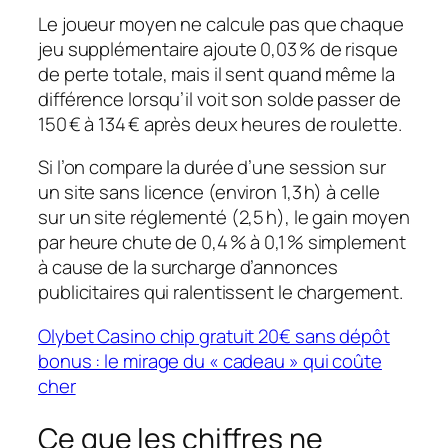
Le joueur moyen ne calcule pas que chaque
jeu supplémentaire ajoute 0,03 % de risque
de perte totale, mais il sent quand même la
différence lorsqu’il voit son solde passer de
150 € à 134 € après deux heures de roulette.
Si l’on compare la durée d’une session sur
un site sans licence (environ 1,3 h) à celle
sur un site réglementé (2,5 h), le gain moyen
par heure chute de 0,4 % à 0,1 % simplement
à cause de la surcharge d’annonces
publicitaires qui ralentissent le chargement.
Olybet Casino chip gratuit 20€ sans dépôt
bonus : le mirage du « cadeau » qui coûte
cher
Ce que les chiffres ne