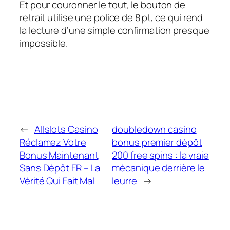
Et pour couronner le tout, le bouton de
retrait utilise une police de 8 pt, ce qui rend
la lecture d’une simple confirmation presque
impossible.
←
Allslots Casino
doubledown casino
Réclamez Votre
bonus premier dépôt
Bonus Maintenant
200 free spins : la vraie
Sans Dépôt FR – La
mécanique derrière le
Vérité Qui Fait Mal
leurre
→