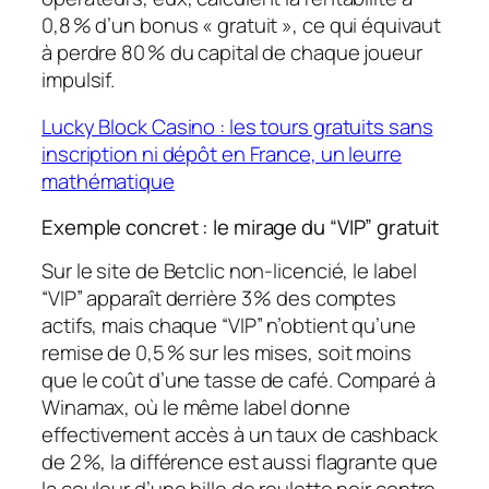
0,8 % d’un bonus « gratuit », ce qui équivaut
à perdre 80 % du capital de chaque joueur
impulsif.
Lucky Block Casino : les tours gratuits sans
inscription ni dépôt en France, un leurre
mathématique
Exemple concret : le mirage du “VIP” gratuit
Sur le site de Betclic non‑licencié, le label
“VIP” apparaît derrière 3 % des comptes
actifs, mais chaque “VIP” n’obtient qu’une
remise de 0,5 % sur les mises, soit moins
que le coût d’une tasse de café. Comparé à
Winamax, où le même label donne
effectivement accès à un taux de cashback
de 2 %, la différence est aussi flagrante que