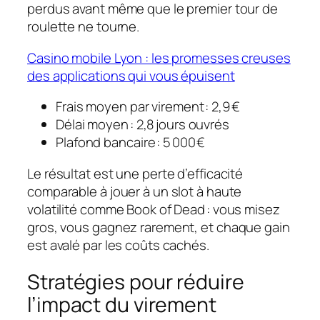
perdus avant même que le premier tour de
roulette ne tourne.
Casino mobile Lyon : les promesses creuses
des applications qui vous épuisent
Frais moyen par virement : 2,9 €
Délai moyen : 2,8 jours ouvrés
Plafond bancaire : 5 000 €
Le résultat est une perte d’efficacité
comparable à jouer à un slot à haute
volatilité comme Book of Dead : vous misez
gros, vous gagnez rarement, et chaque gain
est avalé par les coûts cachés.
Stratégies pour réduire
l’impact du virement