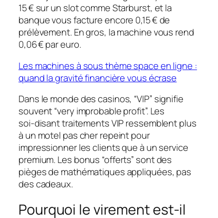
15 € sur un slot comme Starburst, et la
banque vous facture encore 0,15 € de
prélèvement. En gros, la machine vous rend
0,06 € par euro.
Les machines à sous thème space en ligne :
quand la gravité financière vous écrase
Dans le monde des casinos, “VIP” signifie
souvent “very improbable profit”. Les
soi‑disant traitements VIP ressemblent plus
à un motel pas cher repeint pour
impressionner les clients que à un service
premium. Les bonus “offerts” sont des
pièges de mathématiques appliquées, pas
des cadeaux.
Pourquoi le virement est-il