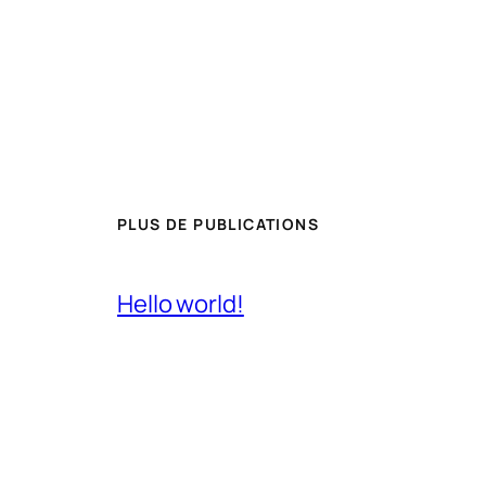
PLUS DE PUBLICATIONS
Hello world!