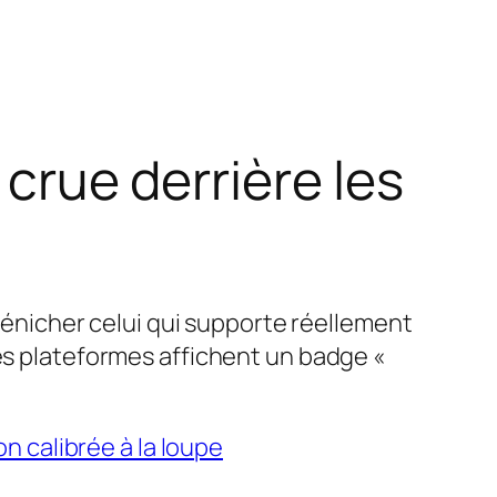
 crue derrière les
 dénicher celui qui supporte réellement
des plateformes affichent un badge «
on calibrée à la loupe