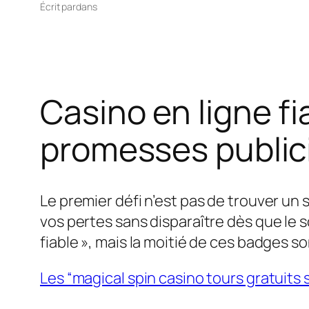
Écrit par
dans
Casino en ligne fia
promesses publici
Le premier défi n’est pas de trouver un 
vos pertes sans disparaître dès que le 
fiable », mais la moitié de ces badges 
Les “magical spin casino tours gratuits s