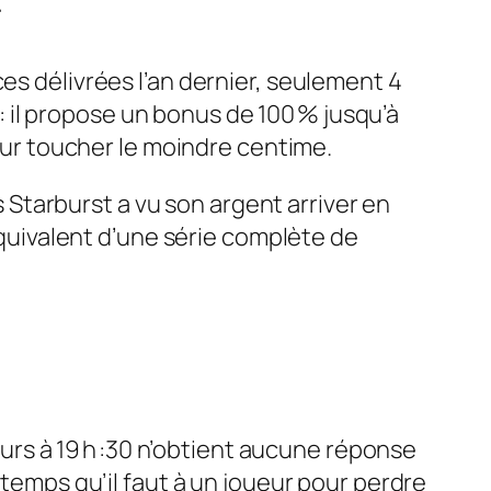
r
es délivrées l’an dernier, seulement 4
c : il propose un bonus de 100 % jusqu’à
pour toucher le moindre centime.
us Starburst a vu son argent arriver en
’équivalent d’une série complète de
jours à 19 h :30 n’obtient aucune réponse
 temps qu’il faut à un joueur pour perdre