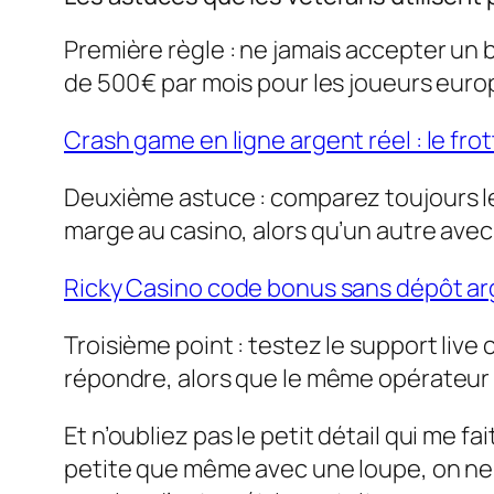
Première règle : ne jamais accepter un b
de 500 € par mois pour les joueurs europ
Crash game en ligne argent réel : le fro
Deuxième astuce : comparez toujours le 
marge au casino, alors qu’un autre avec
Ricky Casino code bonus sans dépôt argen
Troisième point : testez le support live
répondre, alors que le même opérateur à
Et n’oubliez pas le petit détail qui me fa
petite que même avec une loupe, on ne vo