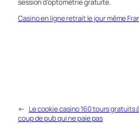
session d’optométrie gratuite.
Casino en ligne retrait le jour même Fra
←
Le cookie casino 160 tours gratuits à 
coup de pub qui ne paie pas