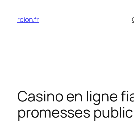
Aller
au
reion.fr
contenu
Casino en ligne fia
promesses publici