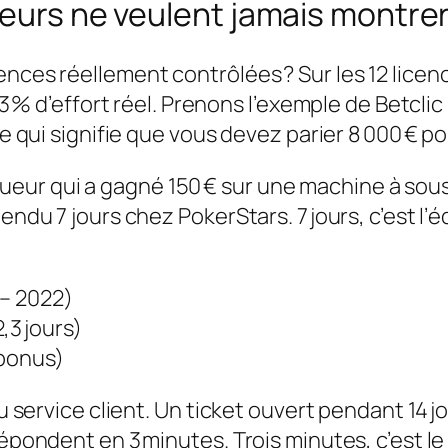
teurs ne veulent jamais montre
nces réellement contrôlées ? Sur les 12 licenc
 33 % d’effort réel. Prenons l’exemple de Betcli
 ce qui signifie que vous devez parier 8 000 € 
Un joueur qui a gagné 150 € sur une machine à so
tendu 7 jours chez PokerStars. 7 jours, c’est l
 – 2022)
,3 jours)
 bonus)
du service client. Un ticket ouvert pendant 14 
répondent en 3 minutes. Trois minutes, c’est le