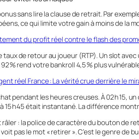
onus sans lire la clause de retrait. Par exemp
éens, ce qui limite votre gain à moins de la mo
ttement du profit réel contre le flash des pro
taux de retour au joueur (RTP). Un slot avec 
 92 % rend votre bankroll 4,5 % plus vulnérab
t réel France : La vérité crue derrière le mir
 chat pendant les heures creuses. À 02 h 15, un
 15 h 45 était instantané. La différence montr
it râler : la police de caractère du bouton de r
it pas le mot « retirer ». C’est le genre de b