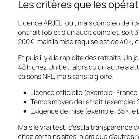
Les critères que les opéra
Licence ARJEL, oui, mais combien de lice
ont fait l’objet d’un audit complet, soit
200 €, mais la mise requise est de 40 ×,
Et puis il y a la rapidité des retraits. 
48 h chez Unibet, alors qu’un autre a at
saisons NFL, mais sans la gloire.
Licence officielle (exemple : France
Temps moyen de retrait (exemple : 2
Exigence de mise (exemple : 35 × le
Mais le vrai test, c’est la transparence 
chez certains sites, alors que d’autres 