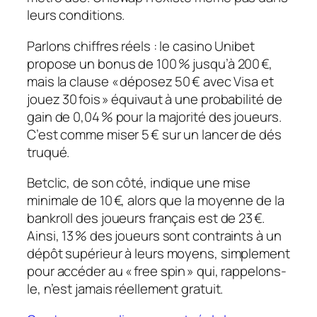
leurs conditions.
Parlons chiffres réels : le casino Unibet
propose un bonus de 100 % jusqu’à 200 €,
mais la clause « déposez 50 € avec Visa et
jouez 30 fois » équivaut à une probabilité de
gain de 0,04 % pour la majorité des joueurs.
C’est comme miser 5 € sur un lancer de dés
truqué.
Betclic, de son côté, indique une mise
minimale de 10 €, alors que la moyenne de la
bankroll des joueurs français est de 23 €.
Ainsi, 13 % des joueurs sont contraints à un
dépôt supérieur à leurs moyens, simplement
pour accéder au « free spin » qui, rappelons-
le, n’est jamais réellement gratuit.