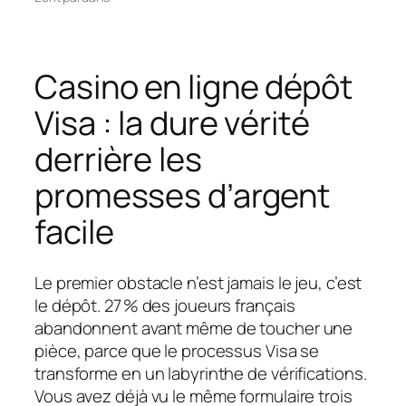
Casino en ligne dépôt
Visa : la dure vérité
derrière les
promesses d’argent
facile
Le premier obstacle n’est jamais le jeu, c’est
le dépôt. 27 % des joueurs français
abandonnent avant même de toucher une
pièce, parce que le processus Visa se
transforme en un labyrinthe de vérifications.
Vous avez déjà vu le même formulaire trois