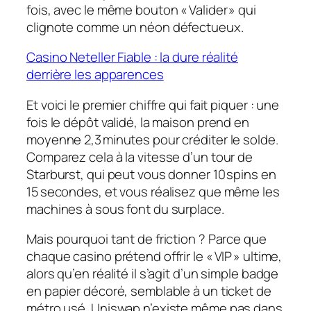
fois, avec le même bouton « Valider » qui
clignote comme un néon défectueux.
Casino Neteller Fiable : la dure réalité
derrière les apparences
Et voici le premier chiffre qui fait piquer : une
fois le dépôt validé, la maison prend en
moyenne 2,3 minutes pour créditer le solde.
Comparez cela à la vitesse d’un tour de
Starburst, qui peut vous donner 10 spins en
15 secondes, et vous réalisez que même les
machines à sous font du surplace.
Mais pourquoi tant de friction ? Parce que
chaque casino prétend offrir le « VIP » ultime,
alors qu’en réalité il s’agit d’un simple badge
en papier décoré, semblable à un ticket de
métro usé. Uniswap n’existe même pas dans