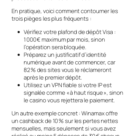
En pratique, voici comment contourner les
trois pièges les plus fréquents :
Vérifiez votre plafond de dépôt Visa :
1 000 € maximum par mois, sinon
l’opération sera bloquée.
Préparez un justificatif d’identité
numérique avant de commencer, car
82 % des sites vous le réclameront
après le premier dépôt.
Utilisez un VPN fiable si votre IP est
signalée comme « à haut risque », sinon
le casino vous rejettera le paiement.
Un autre exemple concret : Winamax offre
un cashback de 10 % sur les pertes nettes
mensuelles, mais seulement si vous avez