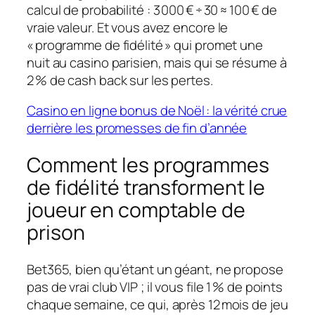
calcul de probabilité : 3 000 € ÷ 30 ≈ 100 € de
vraie valeur. Et vous avez encore le
« programme de fidélité » qui promet une
nuit au casino parisien, mais qui se résume à
2 % de cash back sur les pertes.
Casino en ligne bonus de Noël : la vérité crue
derrière les promesses de fin d’année
Comment les programmes
de fidélité transforment le
joueur en comptable de
prison
Bet365, bien qu’étant un géant, ne propose
pas de vrai club VIP ; il vous file 1 % de points
chaque semaine, ce qui, après 12 mois de jeu