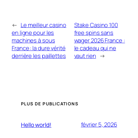
←
Le meilleur casino
Stake Casino 100
en ligne pour les
free spins sans
machines à sous
wager 2026 France :
France : la dure vérité
le cadeau qui ne
derrière les paillettes
vaut rien
→
PLUS DE PUBLICATIONS
février 5, 2026
Hello world!