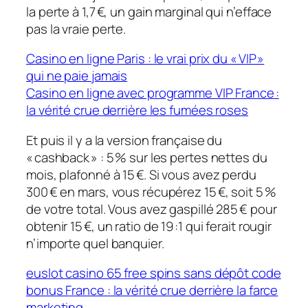
la perte à 1,7 €, un gain marginal qui n’efface
pas la vraie perte.
Casino en ligne Paris : le vrai prix du « VIP »
qui ne paie jamais
Casino en ligne avec programme VIP France :
la vérité crue derrière les fumées roses
Et puis il y a la version française du
« cashback » : 5 % sur les pertes nettes du
mois, plafonné à 15 €. Si vous avez perdu
300 € en mars, vous récupérez 15 €, soit 5 %
de votre total. Vous avez gaspillé 285 € pour
obtenir 15 €, un ratio de 19 :1 qui ferait rougir
n’importe quel banquier.
euslot casino 65 free spins sans dépôt code
bonus France : la vérité crue derrière la farce
marketing