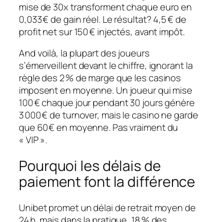
mise de 30x transforment chaque euro en
0,033 € de gain réel. Le résultat? 4,5 € de
profit net sur 150 € injectés, avant impôt.
And voilà, la plupart des joueurs
s’émerveillent devant le chiffre, ignorant la
règle des 2 % de marge que les casinos
imposent en moyenne. Un joueur qui mise
100 € chaque jour pendant 30 jours génère
3 000 € de turnover, mais le casino ne garde
que 60 € en moyenne. Pas vraiment du
« VIP ».
Pourquoi les délais de
paiement font la différence
Unibet promet un délai de retrait moyen de
24 h, mais dans la pratique, 18 % des