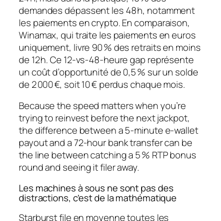
demandes dépassent les 48 h, notamment
les paiements en crypto. En comparaison,
Winamax, qui traite les paiements en euros
uniquement, livre 90 % des retraits en moins
de 12 h. Ce 12‑vs‑48‑heure gap représente
un coût d’opportunité de 0,5 % sur un solde
de 2 000 €, soit 10 € perdus chaque mois.
Because the speed matters when you’re
trying to reinvest before the next jackpot,
the difference between a 5‑minute e‑wallet
payout and a 72‑hour bank transfer can be
the line between catching a 5 % RTP bonus
round and seeing it filer away.
Les machines à sous ne sont pas des
distractions, c’est de la mathématique
Starburst file en moyenne toutes les