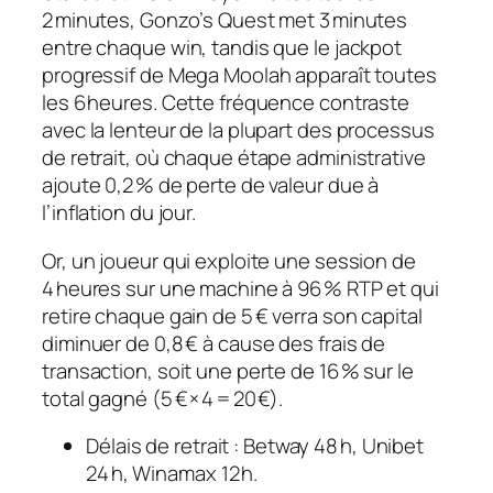
2 minutes, Gonzo’s Quest met 3 minutes
entre chaque win, tandis que le jackpot
progressif de Mega Moolah apparaît toutes
les 6 heures. Cette fréquence contraste
avec la lenteur de la plupart des processus
de retrait, où chaque étape administrative
ajoute 0,2 % de perte de valeur due à
l’inflation du jour.
Or, un joueur qui exploite une session de
4 heures sur une machine à 96 % RTP et qui
retire chaque gain de 5 € verra son capital
diminuer de 0,8 € à cause des frais de
transaction, soit une perte de 16 % sur le
total gagné (5 € × 4 = 20 €).
Délais de retrait : Betway 48 h, Unibet
24 h, Winamax 12 h.