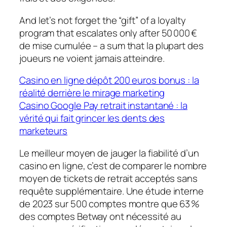
And let’s not forget the “gift” of a loyalty
program that escalates only after 50 000 €
de mise cumulée – a sum that la plupart des
joueurs ne voient jamais atteindre.
Casino en ligne dépôt 200 euros bonus : la
réalité derrière le mirage marketing
Casino Google Pay retrait instantané : la
vérité qui fait grincer les dents des
marketeurs
Le meilleur moyen de jauger la fiabilité d’un
casino en ligne, c’est de comparer le nombre
moyen de tickets de retrait acceptés sans
requête supplémentaire. Une étude interne
de 2023 sur 500 comptes montre que 63 %
des comptes Betway ont nécessité au