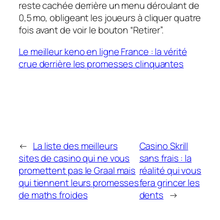
reste cachée derrière un menu déroulant de
0,5 mo, obligeant les joueurs à cliquer quatre
fois avant de voir le bouton “Retirer”.
Le meilleur keno en ligne France : la vérité
crue derrière les promesses clinquantes
←
La liste des meilleurs
Casino Skrill
sites de casino qui ne vous
sans frais : la
promettent pas le Graal mais
réalité qui vous
qui tiennent leurs promesses
fera grincer les
de maths froides
dents
→