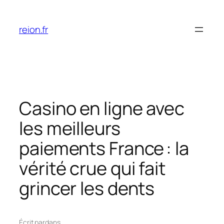
Aller
au
reion.fr
contenu
Casino en ligne avec
les meilleurs
paiements France : la
vérité crue qui fait
grincer les dents
Écrit par
dans