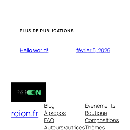
PLUS DE PUBLICATIONS
février 5, 2026
Hello world!
Blog
Évènements
reion.fr
À propos
Boutique
FAQ
Compositions
Auteurs/autrices
Thèmes