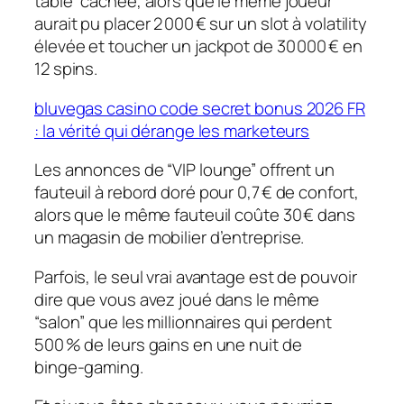
table” cachée, alors que le même joueur
aurait pu placer 2 000 € sur un slot à volatility
élevée et toucher un jackpot de 30 000 € en
12 spins.
bluvegas casino code secret bonus 2026 FR
: la vérité qui dérange les marketeurs
Les annonces de “VIP lounge” offrent un
fauteuil à rebord doré pour 0,7 € de confort,
alors que le même fauteuil coûte 30 € dans
un magasin de mobilier d’entreprise.
Parfois, le seul vrai avantage est de pouvoir
dire que vous avez joué dans le même
“salon” que les millionnaires qui perdent
500 % de leurs gains en une nuit de
binge‑gaming.