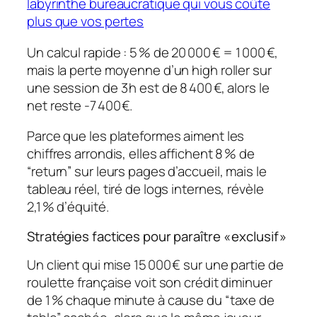
labyrinthe bureaucratique qui vous coûte
plus que vos pertes
Un calcul rapide : 5 % de 20 000 € = 1 000 €,
mais la perte moyenne d’un high roller sur
une session de 3 h est de 8 400 €, alors le
net reste -7 400 €.
Parce que les plateformes aiment les
chiffres arrondis, elles affichent 8 % de
“return” sur leurs pages d’accueil, mais le
tableau réel, tiré de logs internes, révèle
2,1 % d’équité.
Stratégies factices pour paraître « exclusif »
Un client qui mise 15 000 € sur une partie de
roulette française voit son crédit diminuer
de 1 % chaque minute à cause du “taxe de