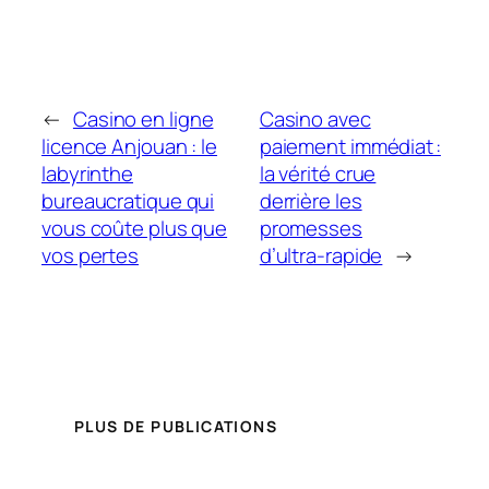
←
Casino en ligne
Casino avec
licence Anjouan : le
paiement immédiat :
labyrinthe
la vérité crue
bureaucratique qui
derrière les
vous coûte plus que
promesses
vos pertes
d’ultra‑rapide
→
PLUS DE PUBLICATIONS