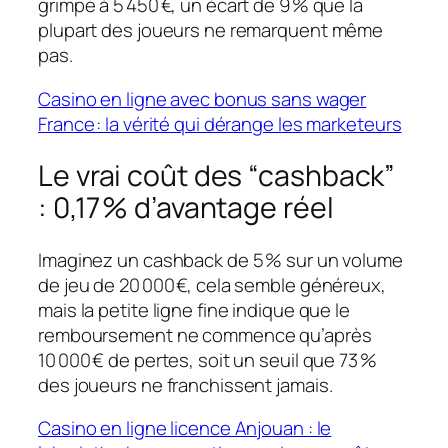
grimpe à 5 450 €, un écart de 9 % que la
plupart des joueurs ne remarquent même
pas.
Casino en ligne avec bonus sans wager
France : la vérité qui dérange les marketeurs
Le vrai coût des “cashback”
: 0,17 % d’avantage réel
Imaginez un cashback de 5 % sur un volume
de jeu de 20 000 €, cela semble généreux,
mais la petite ligne fine indique que le
remboursement ne commence qu’après
10 000 € de pertes, soit un seuil que 73 %
des joueurs ne franchissent jamais.
Casino en ligne licence Anjouan : le