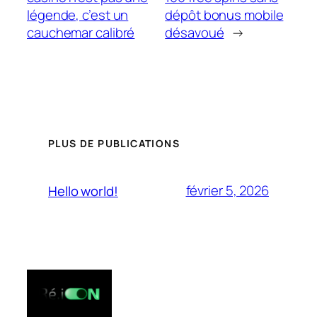
légende, c’est un
dépôt bonus mobile
cauchemar calibré
désavoué
→
PLUS DE PUBLICATIONS
février 5, 2026
Hello world!