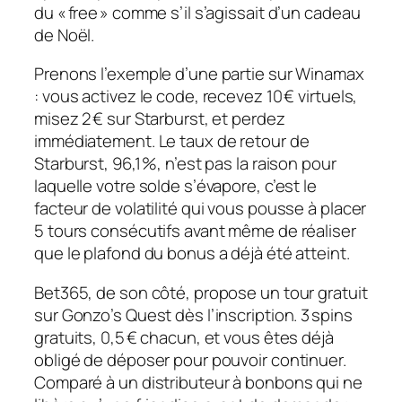
du « free » comme s’il s’agissait d’un cadeau
de Noël.
Prenons l’exemple d’une partie sur Winamax
: vous activez le code, recevez 10 € virtuels,
misez 2 € sur Starburst, et perdez
immédiatement. Le taux de retour de
Starburst, 96,1 %, n’est pas la raison pour
laquelle votre solde s’évapore, c’est le
facteur de volatilité qui vous pousse à placer
5 tours consécutifs avant même de réaliser
que le plafond du bonus a déjà été atteint.
Bet365, de son côté, propose un tour gratuit
sur Gonzo’s Quest dès l’inscription. 3 spins
gratuits, 0,5 € chacun, et vous êtes déjà
obligé de déposer pour pouvoir continuer.
Comparé à un distributeur à bonbons qui ne