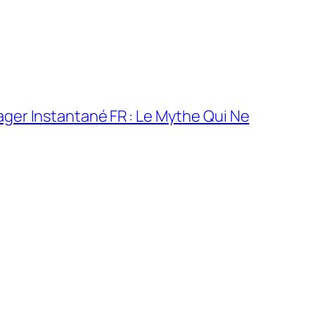
er Instantané FR : Le Mythe Qui Ne