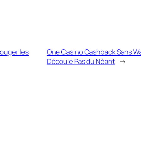
bouger les
One Casino Cashback Sans Wag
Découle Pas du Néant
→