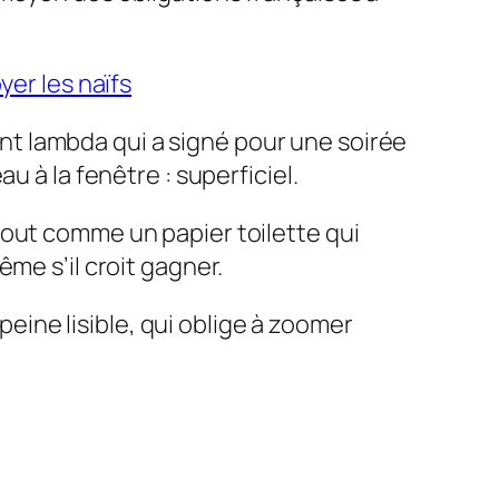
yer les naïfs
ient lambda qui a signé pour une soirée
u à la fenêtre : superficiel.
tout comme un papier toilette qui
me s’il croit gagner.
 peine lisible, qui oblige à zoomer