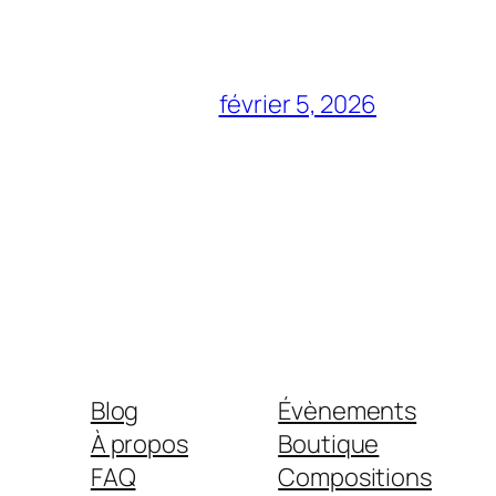
février 5, 2026
Blog
Évènements
À propos
Boutique
FAQ
Compositions