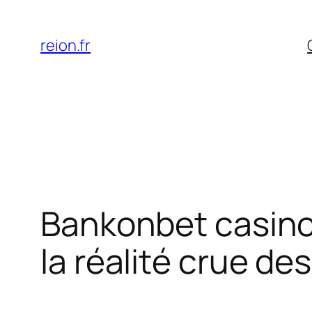
Aller
au
reion.fr
contenu
Bankonbet casino
la réalité crue de