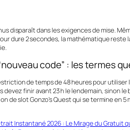
us disparaît dans les exigences de mise. Même 
tour dure 2 secondes, la mathématique reste l
ie.
 “nouveau code” : les termes qu
iction de temps de 48 heures pour utiliser le 
s devez finir avant 23 h le lendemain, sinon 
ion de slot Gonzo’s Quest qui se termine en 5 
ait Instantané 2026 : Le Mirage du Gratuit q