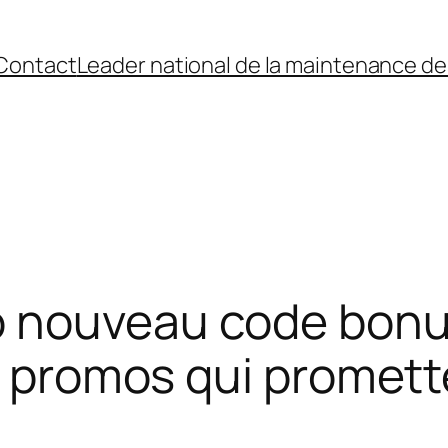
Contact
Leader national de la maintenance de
 nouveau code bonus
s promos qui promette