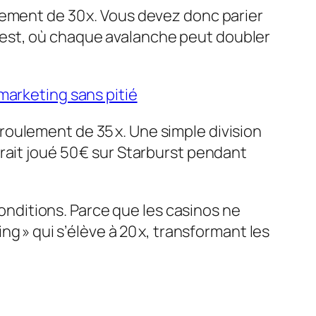
lement de 30 x. Vous devez donc parier
s Quest, où chaque avalanche peut doubler
.
marketing sans pitié
oulement de 35 x. Une simple division
rait joué 50 € sur Starburst pendant
conditions. Parce que les casinos ne
ng » qui s’élève à 20 x, transformant les