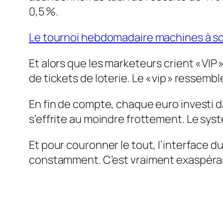
0,5 %.
Le tournoi hebdomadaire machines à sous 
Et alors que les marketeurs crient « VIP 
de tickets de loterie. Le « vip » ressem
En fin de compte, chaque euro investi 
s’effrite au moindre frottement. Le syst
Et pour couronner le tout, l’interface du
constamment. C’est vraiment exaspéra