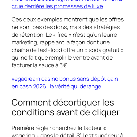
crue derrière les promesses de luxe
Ces deux exemples montrent que les offres
ne sont pas des dons, mais des stratégies
de rétention. Le « free » n’est qu’un leurre
marketing, rappelant la façon dont une
chaîne de fast‑food offre un « soda gratuit »
qui ne fait que remplir le ventre avant de
facturer la sauce à 3 €.
vegadream casino bonus sans dépôt gain
en cash 2026 : la vérité qui dérange
Comment décortiquer les
conditions avant de cliquer
Première règle : cherchez le facteur «
wagering » dans le détail. S’il est supérieur à