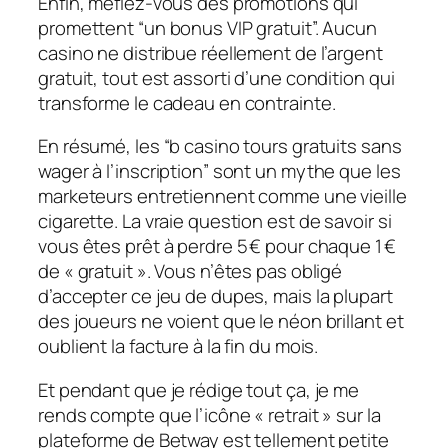
Enfin, méfiez‑vous des promotions qui
promettent “un bonus VIP gratuit”. Aucun
casino ne distribue réellement de l’argent
gratuit, tout est assorti d’une condition qui
transforme le cadeau en contrainte.
En résumé, les “b casino tours gratuits sans
wager à l’inscription” sont un mythe que les
marketeurs entretiennent comme une vieille
cigarette. La vraie question est de savoir si
vous êtes prêt à perdre 5 € pour chaque 1 €
de « gratuit ». Vous n’êtes pas obligé
d’accepter ce jeu de dupes, mais la plupart
des joueurs ne voient que le néon brillant et
oublient la facture à la fin du mois.
Et pendant que je rédige tout ça, je me
rends compte que l’icône « retrait » sur la
plateforme de Betway est tellement petite