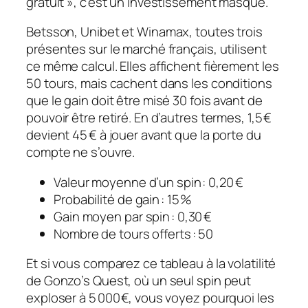
gratuit », c’est un investissement masqué.
Betsson, Unibet et Winamax, toutes trois
présentes sur le marché français, utilisent
ce même calcul. Elles affichent fièrement les
50 tours, mais cachent dans les conditions
que le gain doit être misé 30 fois avant de
pouvoir être retiré. En d’autres termes, 1,5 €
devient 45 € à jouer avant que la porte du
compte ne s’ouvre.
Valeur moyenne d’un spin : 0,20 €
Probabilité de gain : 15 %
Gain moyen par spin : 0,30 €
Nombre de tours offerts : 50
Et si vous comparez ce tableau à la volatilité
de Gonzo’s Quest, où un seul spin peut
exploser à 5 000 €, vous voyez pourquoi les