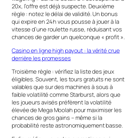
20x, l’offre est déjà suspecte. Deuxième
règle : notez le délai de validité. Un bonus
qui expire en 24 h vous pousse à jouer à la
vitesse d’une roulette russe, réduisant vos
chances de garder un quelconque « profit ».
Casino en ligne high payout : la vérité crue
derrière les promesses
Troisième règle : vérifiez la liste des jeux
éligibles. Souvent, les tours gratuits ne sont
valables que sur des machines à sous à
faible volatilité comme Starburst, alors que
les joueurs avisés préfèrent la volatilité
élevée de Mega Moolah pour maximiser les
chances de gros gains – même si la
probabilité reste astronomiquement basse.