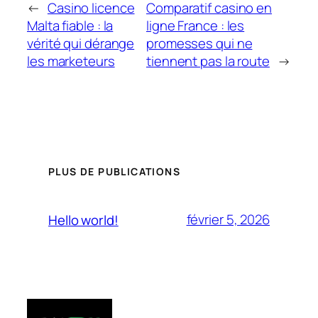
←
Casino licence
Comparatif casino en
Malta fiable : la
ligne France : les
vérité qui dérange
promesses qui ne
les marketeurs
tiennent pas la route
→
PLUS DE PUBLICATIONS
février 5, 2026
Hello world!