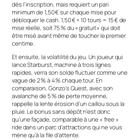
dès l’inscription, mais requiert un pari
minimum de 1,50 € sur chaque mise pour
débloquer le cash. 1,50 € × 10 tours = 15 € de
mise réelle, soit 75 % du « gratuit » qui doit
être misé avant même de toucher le premier
centime.
Et ensuite, la volatilité du jeu. Un joueur qui
lance Starburst, machine à trois lignes
rapides, verra son solde fluctuer comme une
vague de 2 % à 4 % chaque tour. En
comparaison, Gonzo’s Quest, avec son
avalanche de 5 % de perte moyenne,
rappelle la lente érosion d’un caillou sous la
pluie. Le bonus sans dépôt n’est donc
qu’une façade, comparable à une « free »
ride dans un parc d’attractions qui ne vous
mène qu’à la file d’attente.