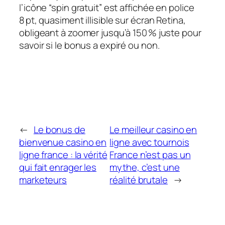
l’icône “spin gratuit” est affichée en police
8 pt, quasiment illisible sur écran Retina,
obligeant à zoomer jusqu’à 150 % juste pour
savoir si le bonus a expiré ou non.
←
Le bonus de
Le meilleur casino en
bienvenue casino en
ligne avec tournois
ligne france : la vérité
France n’est pas un
qui fait enrager les
mythe, c’est une
marketeurs
réalité brutale
→