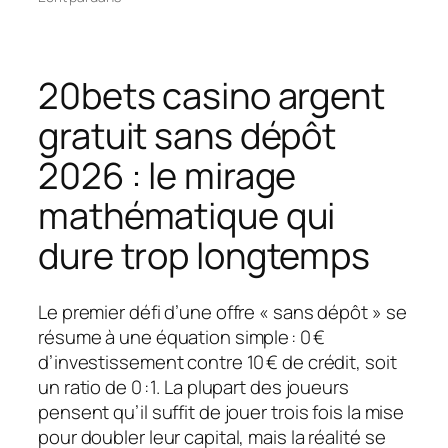
20bets casino argent
gratuit sans dépôt
2026 : le mirage
mathématique qui
dure trop longtemps
Le premier défi d’une offre « sans dépôt » se
résume à une équation simple : 0 €
d’investissement contre 10 € de crédit, soit
un ratio de 0 : 1. La plupart des joueurs
pensent qu’il suffit de jouer trois fois la mise
pour doubler leur capital, mais la réalité se