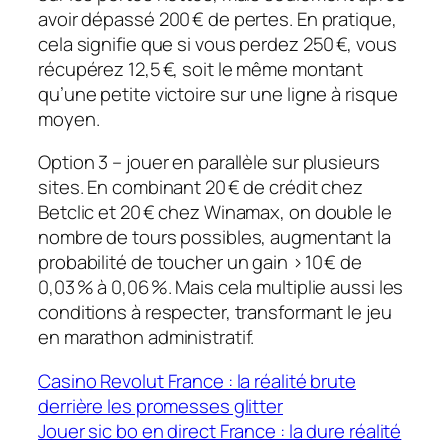
avoir dépassé 200 € de pertes. En pratique,
cela signifie que si vous perdez 250 €, vous
récupérez 12,5 €, soit le même montant
qu’une petite victoire sur une ligne à risque
moyen.
Option 3 – jouer en parallèle sur plusieurs
sites. En combinant 20 € de crédit chez
Betclic et 20 € chez Winamax, on double le
nombre de tours possibles, augmentant la
probabilité de toucher un gain > 10 € de
0,03 % à 0,06 %. Mais cela multiplie aussi les
conditions à respecter, transformant le jeu
en marathon administratif.
Casino Revolut France : la réalité brute
derrière les promesses glitter
Jouer sic bo en direct France : la dure réalité