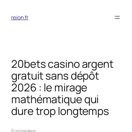
Aller
au
reion.fr
contenu
20bets casino argent
gratuit sans dépôt
2026 : le mirage
mathématique qui
dure trop longtemps
Écrit par
dans